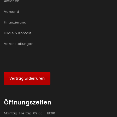
Aktionen
Ein Link zum Erstellen eines neuen Passworts wird an
Versand
deine E-Mail-Adresse gesendet.
Finanzierung
NEWSLETTER ABONNIEREN
Filiale & Kontakt
Please select all the ways you would like to hear from
us
Veranstaltungen
Ich stimme zu
Ja, ich möchte ein Kundenkonto eröffnen und
akzeptiere die
Datenschutzerklärung
.
*
Vertrag widerrufen
REGISTRIEREN
Öffnungszeiten
Montag-Freitag: 09:00 – 18:00