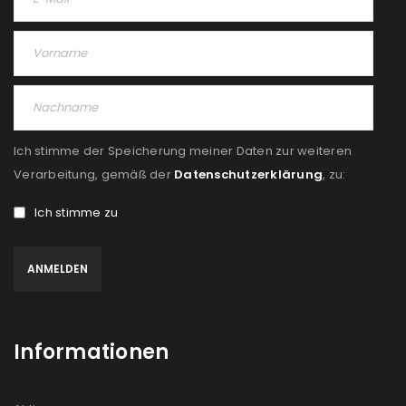
Passwort
*
Anmeldeformular geschützt durch
WP Captcha
Ich stimme der Speicherung meiner Daten zur weiteren
Verarbeitung, gemäß der
Datenschutzerklärung
, zu:
Angemeldet bleiben
ANMELDEN
Ich stimme zu
PASSWORT VERGESSEN?
REGISTRIEREN
Informationen
E-Mail-Adresse
*