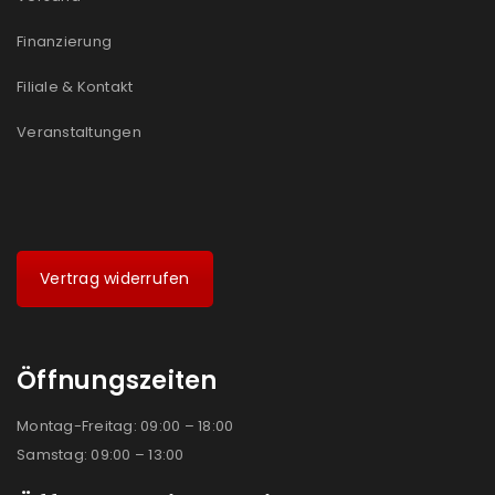
Ich stimme zu
Finanzierung
Ja, ich möchte ein Kundenkonto eröffnen und
Filiale & Kontakt
akzeptiere die
Datenschutzerklärung
.
*
Veranstaltungen
REGISTRIEREN
Vertrag widerrufen
Öffnungszeiten
Montag-Freitag: 09:00 – 18:00
Samstag: 09:00 – 13:00