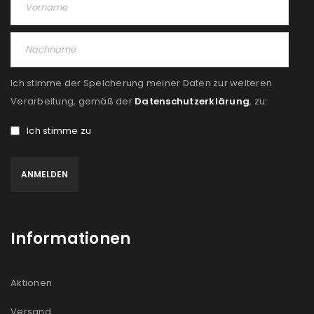
Angemeldet bleiben
ANMELDEN
PASSWORT VERGESSEN?
Ich stimme der Speicherung meiner Daten zur weiteren
REGISTRIEREN
Verarbeitung, gemäß der
Datenschutzerklärung
, zu:
Ich stimme zu
E-Mail-Adresse
*
Ein Link zum Erstellen eines neuen Passworts wird an
deine E-Mail-Adresse gesendet.
Informationen
NEWSLETTER ABONNIEREN
Please select all the ways you would like to hear from
Aktionen
us
Versand