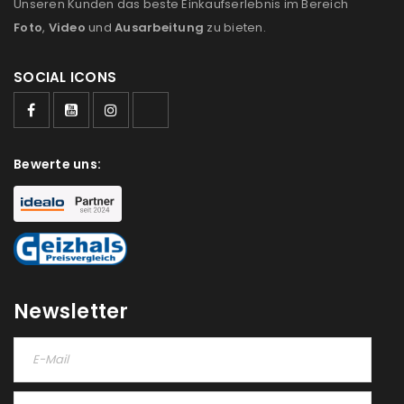
Unseren Kunden das beste Einkaufserlebnis im Bereich
Foto
,
Video
und
Ausarbeitung
zu bieten.
SOCIAL ICONS
ANMELDEN
Bewerte uns:
Benutzername oder E-Mail-Adresse
*
Passwort
*
Newsletter
Anmeldeformular geschützt durch
WP Captcha