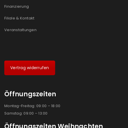
Ich stimme zu
Finanzierung
Ja, ich möchte ein Kundenkonto eröffnen und
Filiale & Kontakt
akzeptiere die
Datenschutzerklärung
.
*
Veranstaltungen
REGISTRIEREN
Vertrag widerrufen
Öffnungszeiten
Montag-Freitag: 09:00 – 18:00
Samstag: 09:00 – 13:00
Öffnungszeiten Weihnachten