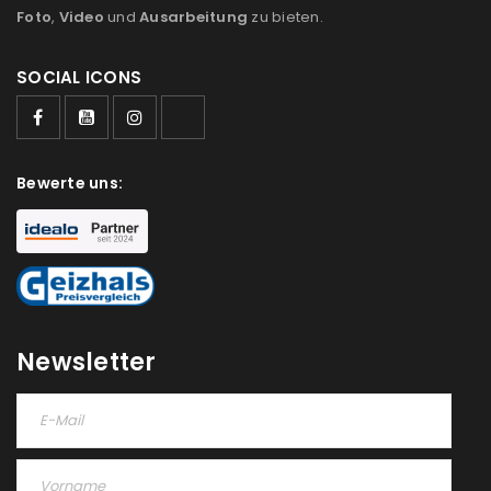
Foto
,
Video
und
Ausarbeitung
zu bieten.
SOCIAL ICONS
ANMELDEN
Bewerte uns:
Benutzername oder E-Mail-Adresse
*
Passwort
*
Newsletter
Anmeldeformular geschützt durch
WP Captcha
Angemeldet bleiben
ANMELDEN