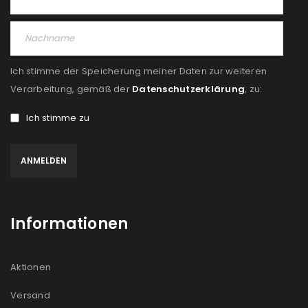
PASSWORT VERGESSEN?
Ich stimme der Speicherung meiner Daten zur weiteren
REGISTRIEREN
Verarbeitung, gemäß der
Datenschutzerklärung
, zu:
Ich stimme zu
E-Mail-Adresse
*
Ein Link zum Erstellen eines neuen Passworts wird an
deine E-Mail-Adresse gesendet.
Informationen
NEWSLETTER ABONNIEREN
Please select all the ways you would like to hear from
Aktionen
us
Versand