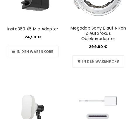
Megadap Sony E auf Nikon
Insta360 X5 Mic Adapter
Z Autofokus
24,99
€
Objektivadapter
299,90
€
IN DEN WARENKORB
IN DEN WARENKORB
ANMELDEN
Benutzername oder E-Mail-Adresse
*
Passwort
*