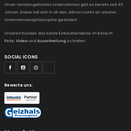
Please select all the ways you would like to hear from
Unser familiengeführtes Unternehmen gibt es bereits seit 40
us
Jahren. Dabei hat sich in all den Jahren nichts an unserer
Unternehmensphilosophie geändert:
Ich stimme zu
Unseren Kunden das beste Einkaufserlebnis im Bereich
Ja, ich möchte ein Kundenkonto eröffnen und
Foto
,
Video
und
Ausarbeitung
zu bieten.
akzeptiere die
Datenschutzerklärung
.
*
SOCIAL ICONS
REGISTRIEREN
Bewerte uns: