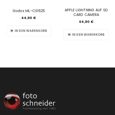
Anmeldeformular geschützt durch
WP Captcha
APPLE LIGHTNING AUF SD
Godox ML-CS1625
CARD CAMERA
Angemeldet bleiben
ANMELDEN
44,90
€
44,90
€
PASSWORT VERGESSEN?
IN DEN WARENKORB
IN DEN WARENKORB
REGISTRIEREN
E-Mail-Adresse
*
Ein Link zum Erstellen eines neuen Passworts wird an
deine E-Mail-Adresse gesendet.
NEWSLETTER ABONNIEREN