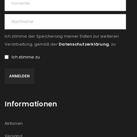
Angemeldet bleiben
ANMELDEN
PASSWORT VERGESSEN?
Ich stimme der Speicherung meiner Daten zur weiteren
REGISTRIEREN
Verarbeitung, gemäß der
Datenschutzerklärung
, zu:
Ich stimme zu
E-Mail-Adresse
*
Ein Link zum Erstellen eines neuen Passworts wird an
deine E-Mail-Adresse gesendet.
Informationen
NEWSLETTER ABONNIEREN
Please select all the ways you would like to hear from
Aktionen
us
Versand