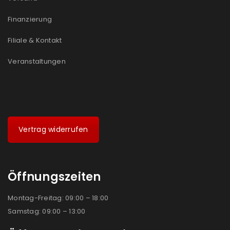
Ich stimme zu
Finanzierung
Ja, ich möchte ein Kundenkonto eröffnen und
Filiale & Kontakt
akzeptiere die
Datenschutzerklärung
.
*
Veranstaltungen
REGISTRIEREN
Vertrag widerrufen
Öffnungszeiten
Montag-Freitag: 09:00 – 18:00
Samstag: 09:00 – 13:00