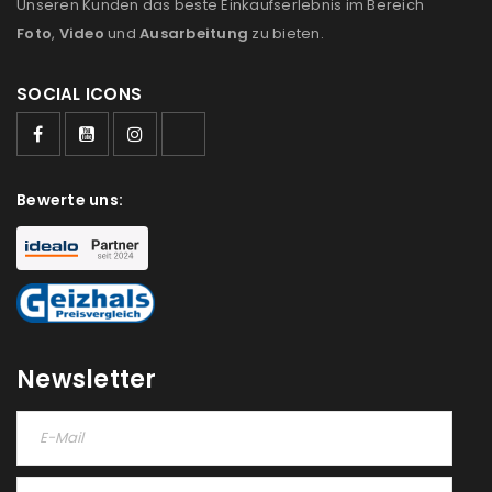
Unseren Kunden das beste Einkaufserlebnis im Bereich
Foto
,
Video
und
Ausarbeitung
zu bieten.
SOCIAL ICONS
ANMELDEN
Bewerte uns:
Benutzername oder E-Mail-Adresse
*
Passwort
*
Newsletter
Anmeldeformular geschützt durch
WP Captcha