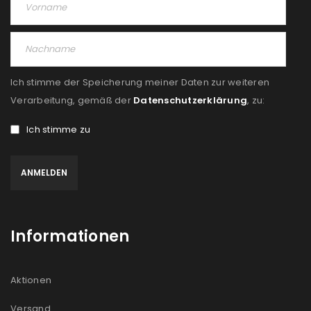
Angemeldet bleiben
ANMELDEN
PASSWORT VERGESSEN?
Ich stimme der Speicherung meiner Daten zur weiteren
REGISTRIEREN
Verarbeitung, gemäß der
Datenschutzerklärung
, zu:
Ich stimme zu
E-Mail-Adresse
*
Ein Link zum Erstellen eines neuen Passworts wird an
deine E-Mail-Adresse gesendet.
Informationen
NEWSLETTER ABONNIEREN
Please select all the ways you would like to hear from
Aktionen
us
Versand