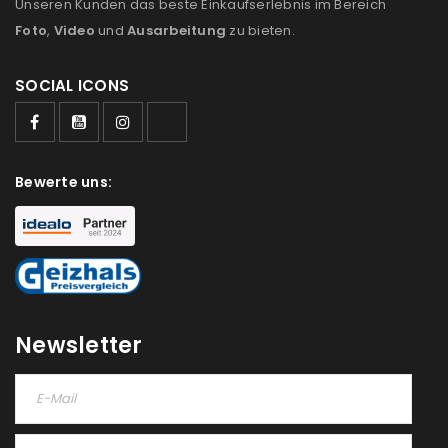
Unseren Kunden das beste Einkaufserlebnis im Bereich
Foto
,
Video
und
Ausarbeitung
zu bieten.
SOCIAL ICONS
ANMELDEN
Bewerte uns:
Benutzername oder E-Mail-Adresse
*
Passwort
*
Newsletter
Anmeldeformular geschützt durch
WP Captcha