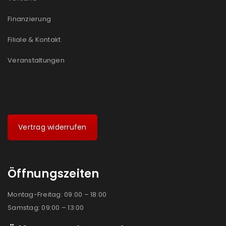
Ich stimme zu
Finanzierung
Ja, ich möchte ein Kundenkonto eröffnen und
Filiale & Kontakt
akzeptiere die
Datenschutzerklärung
.
*
Veranstaltungen
REGISTRIEREN
Vertrag widerrufen
Öffnungszeiten
Montag-Freitag: 09:00 – 18:00
Samstag: 09:00 – 13:00