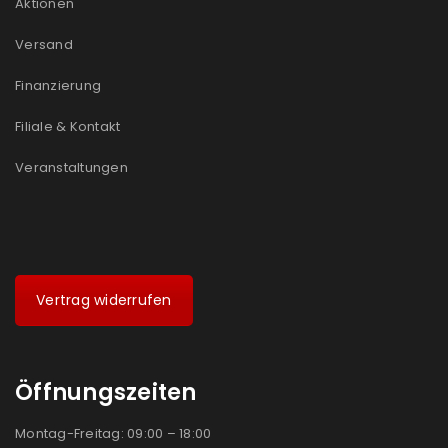
Aktionen
Ein Link zum Erstellen eines neuen Passworts wird an
Versand
deine E-Mail-Adresse gesendet.
Finanzierung
NEWSLETTER ABONNIEREN
Filiale & Kontakt
Please select all the ways you would like to hear from
us
Veranstaltungen
Ich stimme zu
Ja, ich möchte ein Kundenkonto eröffnen und
akzeptiere die
Datenschutzerklärung
.
*
Vertrag widerrufen
REGISTRIEREN
Öffnungszeiten
Montag-Freitag: 09:00 – 18:00