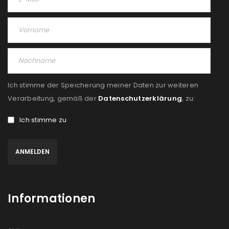
Passwort
*
Anmeldeformular geschützt durch
WP Captcha
Ich stimme der Speicherung meiner Daten zur weiteren
Verarbeitung, gemäß der
Datenschutzerklärung
, zu:
Angemeldet bleiben
ANMELDEN
Ich stimme zu
PASSWORT VERGESSEN?
REGISTRIEREN
Informationen
E-Mail-Adresse
*