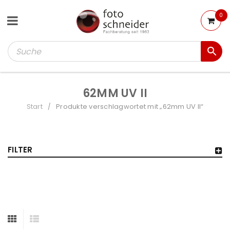
0
62MM UV II
Start
Produkte verschlagwortet mit „62mm UV II“
/
FILTER