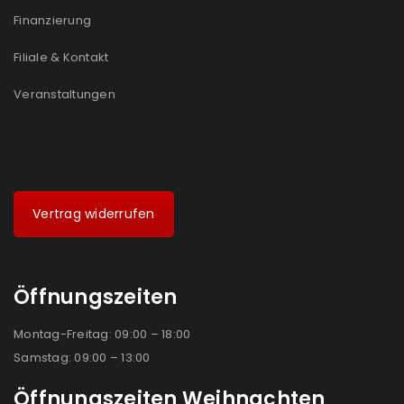
Ich stimme zu
Finanzierung
Ja, ich möchte ein Kundenkonto eröffnen und
Filiale & Kontakt
akzeptiere die
Datenschutzerklärung
.
*
Veranstaltungen
REGISTRIEREN
Vertrag widerrufen
Öffnungszeiten
Montag-Freitag: 09:00 – 18:00
Samstag: 09:00 – 13:00
Öffnungszeiten Weihnachten