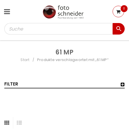
0
61 MP
Start
Produkte verschlagwortet mit „61 MP“
/
FILTER