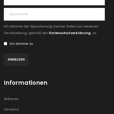
PASSWORT VERGESSEN?
Ich stimme der Speicherung meiner Daten zur weiteren
REGISTRIEREN
Verarbeitung, gemäß der
Datenschutzerklärung
, zu:
Ich stimme zu
E-Mail-Adresse
*
Ein Link zum Erstellen eines neuen Passworts wird an
deine E-Mail-Adresse gesendet.
Informationen
NEWSLETTER ABONNIEREN
Please select all the ways you would like to hear from
Aktionen
us
Versand