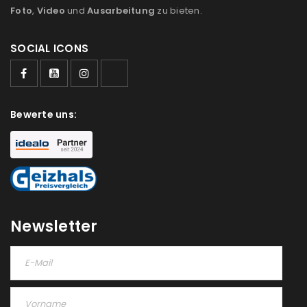
Foto
,
Video
und
Ausarbeitung
zu bieten.
SOCIAL ICONS
ANMELDEN
Bewerte uns:
Benutzername oder E-Mail-Adresse
*
Passwort
*
Newsletter
Anmeldeformular geschützt durch
WP Captcha
Angemeldet bleiben
ANMELDEN