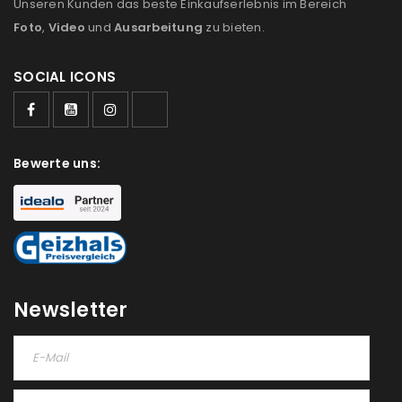
Unseren Kunden das beste Einkaufserlebnis im Bereich
Foto
,
Video
und
Ausarbeitung
zu bieten.
SOCIAL ICONS
ANMELDEN
Bewerte uns:
Benutzername oder E-Mail-Adresse
*
Passwort
*
Newsletter
Anmeldeformular geschützt durch
WP Captcha