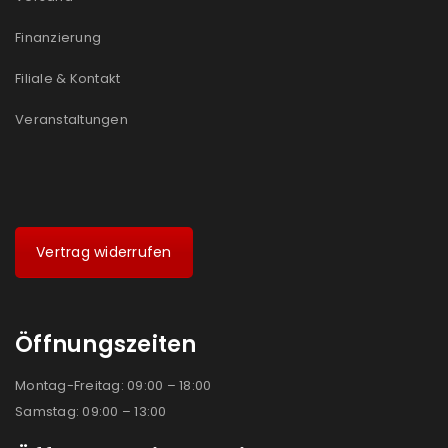
Ich stimme zu
Finanzierung
Ja, ich möchte ein Kundenkonto eröffnen und
Filiale & Kontakt
akzeptiere die
Datenschutzerklärung
.
*
Veranstaltungen
REGISTRIEREN
Vertrag widerrufen
Öffnungszeiten
Montag-Freitag: 09:00 – 18:00
Samstag: 09:00 – 13:00