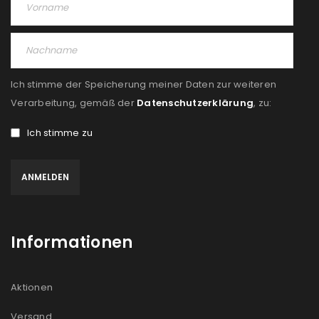
Angemeldet bleiben
ANMELDEN
PASSWORT VERGESSEN?
Ich stimme der Speicherung meiner Daten zur weiteren
REGISTRIEREN
Verarbeitung, gemäß der
Datenschutzerklärung
, zu:
Ich stimme zu
E-Mail-Adresse
*
Ein Link zum Erstellen eines neuen Passworts wird an
deine E-Mail-Adresse gesendet.
Informationen
NEWSLETTER ABONNIEREN
Please select all the ways you would like to hear from
Aktionen
us
Versand