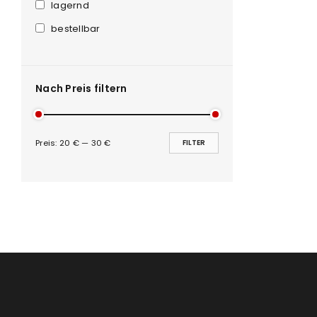
Anmeldeformular geschü
lagernd
bestellbar
ANMELDEN
PASSWORT VERGESSEN?
Nach Preis filtern
Preis:
20 €
—
30 €
FILTER