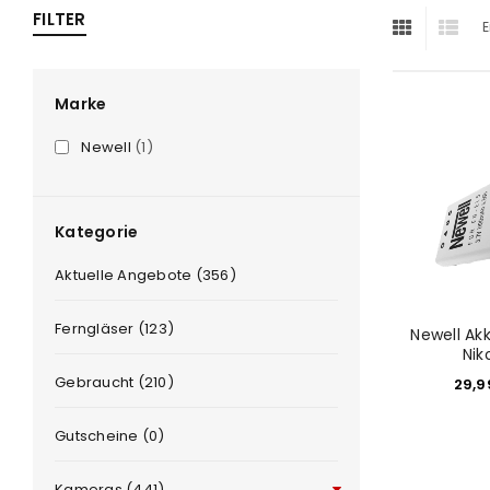
FILTER
E
ra
era
Marke
Newell
(1)
amera
Kategorie
Aktuelle Angebote (356)
Ferngläser (123)
Newell Ak
Nik
Gebraucht (210)
29,
Gutscheine (0)
Kameras (441)