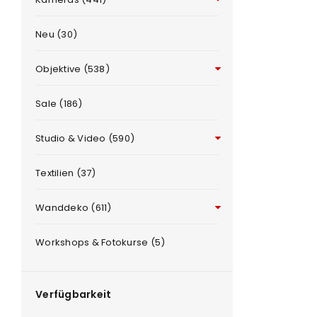
Neu (30)
Objektive (538)
Sale (186)
Studio & Video (590)
ANMELDEN
e
Textilien (37)
Benutzername oder E-Mail-Adre
Wanddeko (611)
Workshops & Fotokurse (5)
Passwort
*
Verfügbarkeit