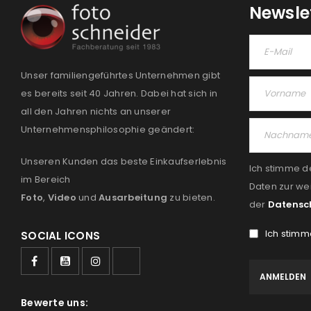
Newsle
Unser familiengeführtes Unternehmen gibt
es bereits seit 40 Jahren. Dabei hat sich in
all den Jahren nichts an unserer
Unternehmensphilosophie geändert:
Unseren Kunden das beste Einkaufserlebnis
Ich stimme d
im Bereich
Daten zur we
Foto
,
Video
und
Ausarbeitung
zu bieten.
der
Datensc
Ich stimm
SOCIAL ICONS
Bewerte uns: