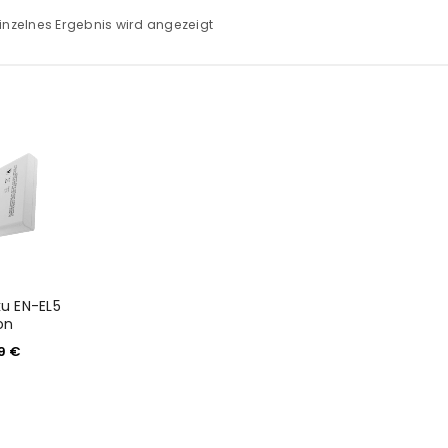
inzelnes Ergebnis wird angezeigt
ku EN-EL5
on
99
€