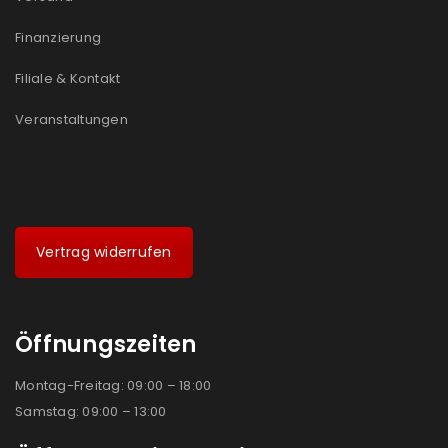
Ich stimme zu
Finanzierung
Ja, ich möchte ein Kundenkonto eröffnen und
Filiale & Kontakt
akzeptiere die
Datenschutzerklärung
.
*
Veranstaltungen
REGISTRIEREN
Vertrag widerrufen
Öffnungszeiten
Montag-Freitag: 09:00 – 18:00
Samstag: 09:00 – 13:00