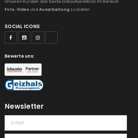
Unseren Kunden das beste Einkaufserlebnis im Bereich
Foto
,
Video
und
Ausarbeitung
zu bieten.
SOCIAL ICONS
ANMELDEN
Bewerte uns:
Benutzername oder E-Mail-Adresse
*
Passwort
*
Newsletter
Anmeldeformular geschützt durch
WP Captcha