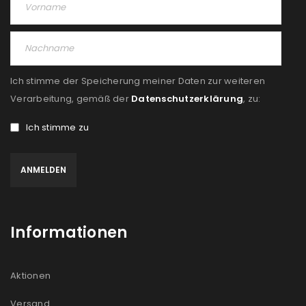
Angemeldet bleiben
ANMELDEN
PASSWORT VERGESSEN?
Ich stimme der Speicherung meiner Daten zur weiteren
REGISTRIEREN
Verarbeitung, gemäß der
Datenschutzerklärung
, zu:
Ich stimme zu
E-Mail-Adresse
*
Ein Link zum Erstellen eines neuen Passworts wird an
deine E-Mail-Adresse gesendet.
Informationen
NEWSLETTER ABONNIEREN
Please select all the ways you would like to hear from
Aktionen
us
Versand