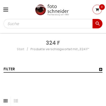
0
324 F
Start
Produkte verschlagwortet mit „324 F“
/
FILTER