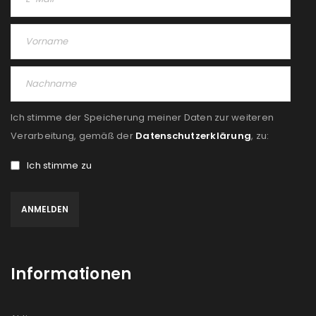
Passwort
*
Anmeldeformular geschützt durch
WP Captcha
Ich stimme der Speicherung meiner Daten zur weiteren
Verarbeitung, gemäß der
Datenschutzerklärung
, zu:
Angemeldet bleiben
ANMELDEN
Ich stimme zu
PASSWORT VERGESSEN?
REGISTRIEREN
Informationen
E-Mail-Adresse
*