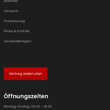
Aktionen
Ein Link zum Erstellen eines neuen Passworts wird an
Versand
deine E-Mail-Adresse gesendet.
Finanzierung
NEWSLETTER ABONNIEREN
Filiale & Kontakt
Please select all the ways you would like to hear from
us
Veranstaltungen
Ich stimme zu
Ja, ich möchte ein Kundenkonto eröffnen und
akzeptiere die
Datenschutzerklärung
.
*
Vertrag widerrufen
REGISTRIEREN
Öffnungszeiten
Montag-Freitag: 09:00 – 18:00