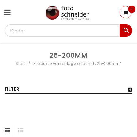
0
25-200MM
Start
Produkte verschlagwortet mit „25-200mm“
/
FILTER