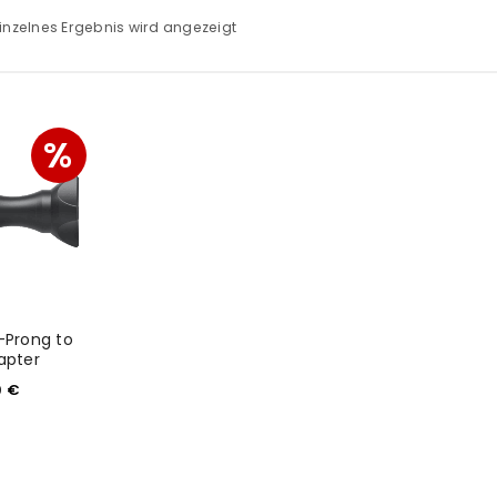
inzelnes Ergebnis wird angezeigt
%
-Prong to
apter
9
€