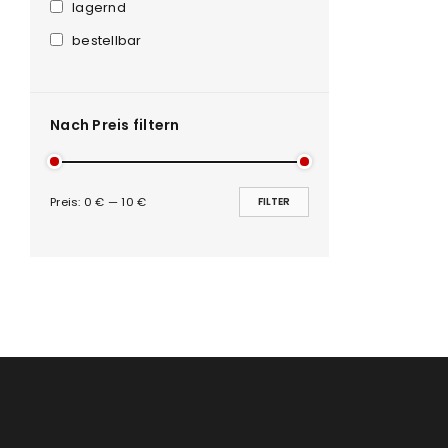
Anmeldeformular geschü
lagernd
bestellbar
ANMELDEN
PASSWORT VERGESSEN?
Nach Preis filtern
Preis:
0 €
—
10 €
FILTER