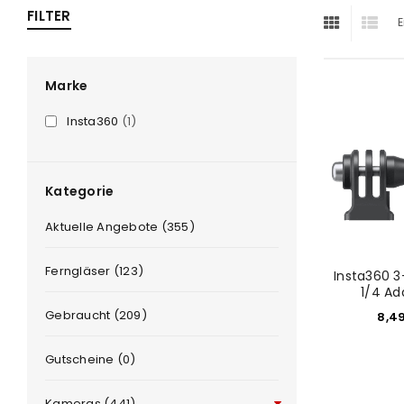
FILTER
E
ra
era
Marke
Insta360
(1)
amera
Kategorie
Aktuelle Angebote (355)
Ferngläser (123)
Insta360 3
1/4 Ad
Gebraucht (209)
8,4
Gutscheine (0)
Kameras (441)