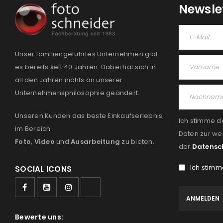
Newsle
Unser familiengeführtes Unternehmen gibt
es bereits seit 40 Jahren. Dabei hat sich in
all den Jahren nichts an unserer
Unternehmensphilosophie geändert:
Unseren Kunden das beste Einkaufserlebnis
Ich stimme d
im Bereich
Daten zur we
Foto
,
Video
und
Ausarbeitung
zu bieten.
der
Datensc
Ich stimm
SOCIAL ICONS
Bewerte uns: