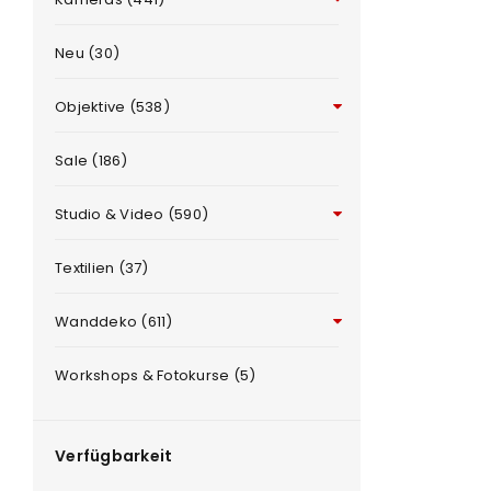
Neu (30)
Objektive (538)
Sale (186)
Studio & Video (590)
ANMELDEN
e
Textilien (37)
Benutzername oder E-Mail-Adre
Wanddeko (611)
Workshops & Fotokurse (5)
Passwort
*
Verfügbarkeit