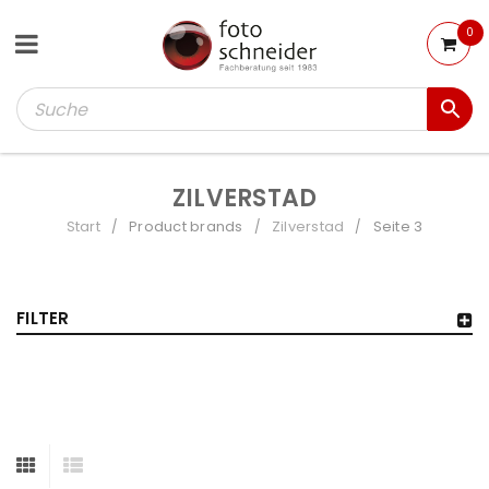
0
ZILVERSTAD
Start
Product brands
Zilverstad
Seite 3
/
/
/
FILTER