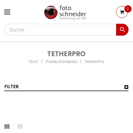
0
TETHERPRO
Start
Product brands
TetherPro
/
/
FILTER