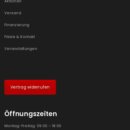
Aktionen
Ein Link zum Erstellen eines neuen Passworts wird an
Versand
deine E-Mail-Adresse gesendet.
Finanzierung
NEWSLETTER ABONNIEREN
Filiale & Kontakt
Please select all the ways you would like to hear from
us
Veranstaltungen
Ich stimme zu
Ja, ich möchte ein Kundenkonto eröffnen und
akzeptiere die
Datenschutzerklärung
.
*
Vertrag widerrufen
REGISTRIEREN
Öffnungszeiten
Montag-Freitag: 09:00 – 18:00