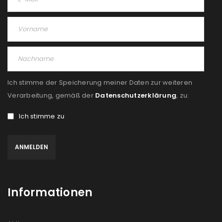
Passwort
*
Anmeldeformular geschützt durch
WP Captcha
Ich stimme der Speicherung meiner Daten zur weiteren
Verarbeitung, gemäß der
Datenschutzerklärung
, zu:
Angemeldet bleiben
ANMELDEN
Ich stimme zu
PASSWORT VERGESSEN?
REGISTRIEREN
Informationen
E-Mail-Adresse
*