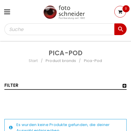
0
PICA-POD
Start
Product brands
Pica-Pod
/
/
FILTER
Es wurden keine Produkte gefunden, die deiner
Auswahl entsprechen.