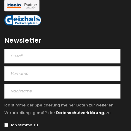
NEWSLETTER ABONNIEREN
Please select all the ways you would like to hear from
us
Newsletter
Ich stimme zu
Ja, ich möchte ein Kundenkonto eröffnen und
akzeptiere die
Datenschutzerklärung
.
*
REGISTRIEREN
Ich stimme der Speicherung meiner Daten zur weiteren
Verarbeitung, gemäß der
Datenschutzerklärung
, zu:
Ich stimme zu