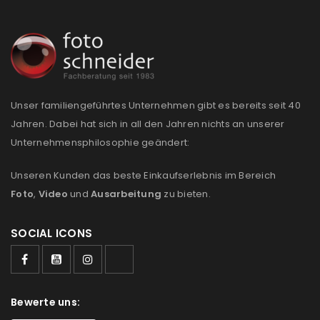
Anmeldeformular geschützt durch
WP Captcha
Angemeldet bleiben
ANMELDEN
Unser familiengeführtes Unternehmen gibt es bereits seit 40
Jahren. Dabei hat sich in all den Jahren nichts an unserer
PASSWORT VERGESSEN?
Unternehmensphilosophie geändert:
Unseren Kunden das beste Einkaufserlebnis im Bereich
REGISTRIEREN
Foto
,
Video
und
Ausarbeitung
zu bieten.
E-Mail-Adresse
*
SOCIAL ICONS
Ein Link zum Erstellen eines neuen Passworts wird an
Bewerte uns:
deine E-Mail-Adresse gesendet.