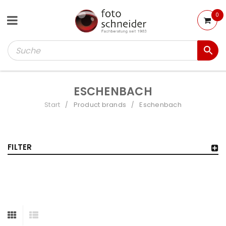
0
ESCHENBACH
Start
Product brands
Eschenbach
/
/
FILTER