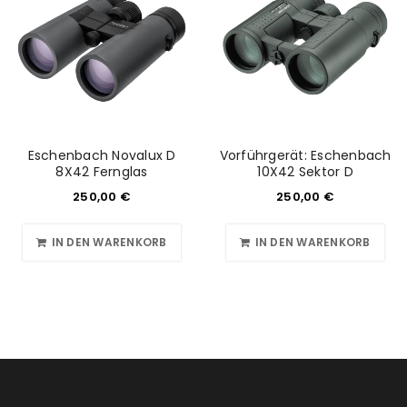
Eschenbach Novalux D
Vorführgerät: Eschenbach
8X42 Fernglas
10X42 Sektor D
250,00
€
250,00
€
IN DEN WARENKORB
IN DEN WARENKORB
ANMELDEN
Benutzername oder E-Mail-Adresse
*
Passwort
*