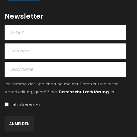
Please select all the ways you would like to hear from
Newsletter
us
Ich stimme zu
Ja, ich möchte ein Kundenkonto eröffnen und
akzeptiere die
Datenschutzerklärung
.
*
REGISTRIEREN
Ich stimme der Speicherung meiner Daten zur weiteren
Verarbeitung, gemäß der
Datenschutzerklärung
, zu:
Ich stimme zu