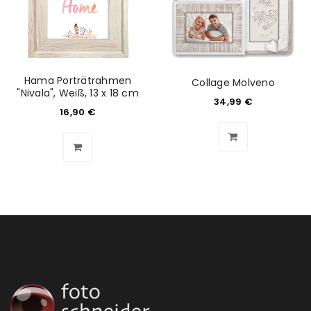
Hama Porträtrahmen
Collage Molveno
"Nivala", Weiß, 13 x 18 cm
34,99
€
16,90
€
ANMELDEN
Benutzername oder E-Mail-Adresse
*
Passwort
*