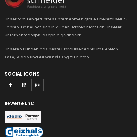
Anmeldeformular geschützt durch
WP Captcha
Unser familiengeführtes Unternehmen gibt es bereits seit 40
Angemeldet bleiben
ANMELDEN
Jahren. Dabei hat sich in all den Jahren nichts an unserer
Unternehmensphilosophie geändert:
PASSWORT VERGESSEN?
Unseren Kunden das beste Einkaufserlebnis im Bereich
Foto
,
Video
und
Ausarbeitung
zu bieten.
REGISTRIEREN
SOCIAL ICONS
E-Mail-Adresse
*
Bewerte uns:
Ein Link zum Erstellen eines neuen Passworts wird an
deine E-Mail-Adresse gesendet.
NEWSLETTER ABONNIEREN