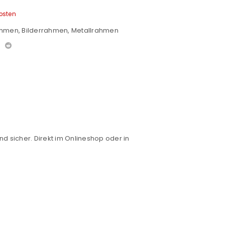
osten
ahmen
,
Bilderrahmen
,
Metallrahmen
nd sicher. Direkt im Onlineshop oder in
euen Passworts wird an deine E-