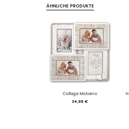
ÄHNLICHE PRODUKTE
Anmeldeformular geschü
ANMELDEN
PASSWORT VERGESSEN?
 "Saint Michel"
Collage Molveno
H
x13x18
34,99
€
4,99
€