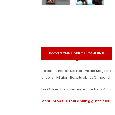
FOTO SCHNEIDER TEILZAHLUNG
e
ANMELDEN
Ab sofort haben Sie bei uns die Möglichkeit
unseren Filialen. Bereits ab 100€ möglich!
Benutzername oder E-Mail-Adre
Für Online-Finanzierung einfach als Zahlun
Mehr Infos zur Teilzahlung gibt's hier
Passwort
*