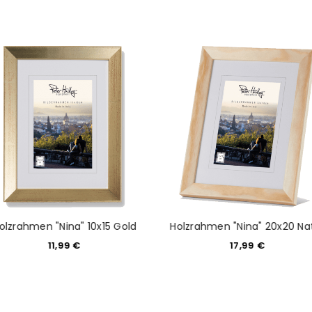
NEWSLETTER ABONNIEREN
tzt durch
WP Captcha
Please select all the ways you 
Angemeldet bleiben
Ich stimme zu
Ja, ich möchte ein Kunden
Datenschutzerklärung
.
*
REGISTRIEREN
olzrahmen "Nina" 10x15 Gold
Holzrahmen "Nina" 20x20 Na
11,99
€
17,99
€