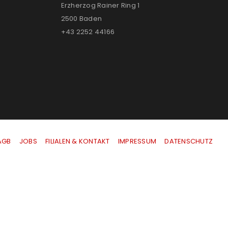
Erzherzog Rainer Ring 1
2500 Baden
+43 2252 44166
AGB
|
JOBS
|
FILIALEN & KONTAKT
|
IMPRESSUM
|
DATENSCHUTZ