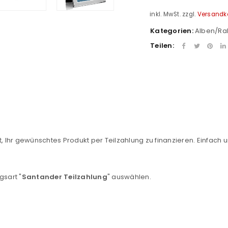
inkl. MwSt.
zzgl.
Versandk
Kategorien:
Alben/R
Teilen:
REGISTRIEREN
, Ihr gewünschtes Produkt per Teilzahlung zu finanzieren. Einfach u
sse
*
E-Mail-Adresse
*
gsart "
Santander Teilzahlung
" auswählen.
Ein Link zum Erstellen eines n
Mail-Adresse gesendet.