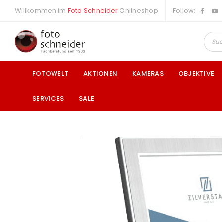
Willkommen im
Foto Schneider
Onlineshop
Follow:
FOTOWELT
AKTIONEN
KAMERAS
OBJEKTIVE
SERVICES
SALE
a