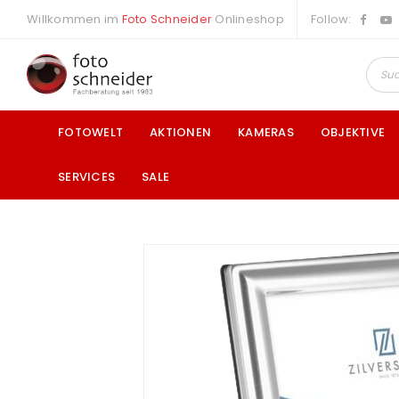
Willkommen im
Foto Schneider
Onlineshop
Follow:
FOTOWELT
AKTIONEN
KAMERAS
OBJEKTIVE
SERVICES
SALE
a