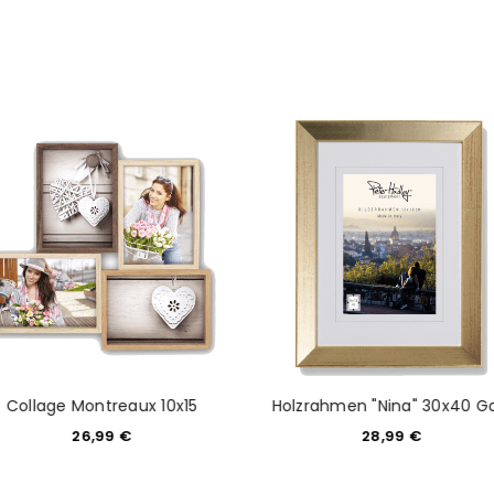
NEWSLETTER ABONNIEREN
tzt durch
WP Captcha
Please select all the ways you 
Angemeldet bleiben
Ich stimme zu
Ja, ich möchte ein Kunden
Datenschutzerklärung
.
*
REGISTRIEREN
Collage Montreaux 10x15
Holzrahmen "Nina" 30x40 G
26,99
€
28,99
€