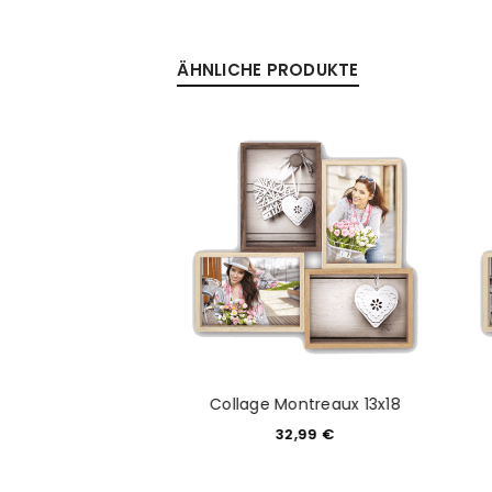
ÄHNLICHE PRODUKTE
Anmeldeformular geschü
ANMELDEN
PASSWORT VERGESSEN?
"Enny" 10X15 Blau
Collage Montreaux 13x18
5,99
€
32,99
€