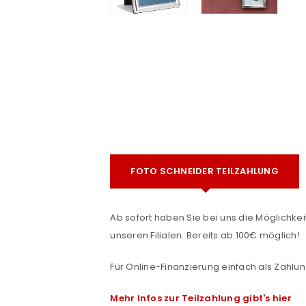
e
FOTO SCHNEIDER TEILZAHLUNG
ANMELDEN
Ab sofort haben Sie bei uns die Möglichkeit
Benutzername oder E-Mail-Adre
unseren Filialen. Bereits ab 100€ möglich!
Für Online-Finanzierung einfach als Zahlun
Passwort
*
Mehr Infos zur Teilzahlung gibt's hier