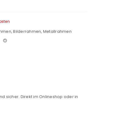
osten
ahmen
,
Bilderrahmen
,
Metallrahmen
nd sicher. Direkt im Onlineshop oder in
euen Passworts wird an deine E-