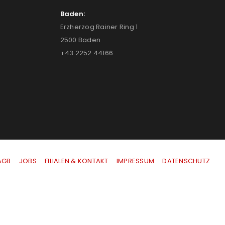
Baden:
Erzherzog Rainer Ring 1
2500 Baden
+43 2252 44166
AGB
|
JOBS
|
FILIALEN & KONTAKT
|
IMPRESSUM
|
DATENSCHUTZ