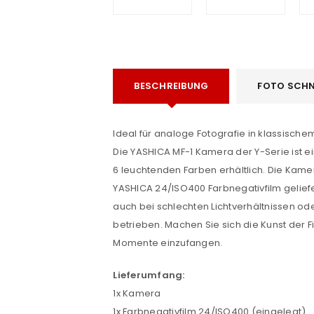
BESCHREIBUNG
FOTO SCHN
Ideal für analoge Fotografie in klassischem 
Die YASHICA MF-1 Kamera der Y-Serie ist 
e
6 leuchtenden Farben erhältlich. Die Kamer
YASHICA 24/ISO400 Farbnegativfilm gelief
auch bei schlechten Lichtverhältnissen ode
betrieben. Machen Sie sich die Kunst der
ANMELDEN
Momente einzufangen.
Benutzername oder E-Mail-Adre
Lieferumfang:
1x Kamera
1x Farbnegativfilm 24/ISO400 (eingelegt)