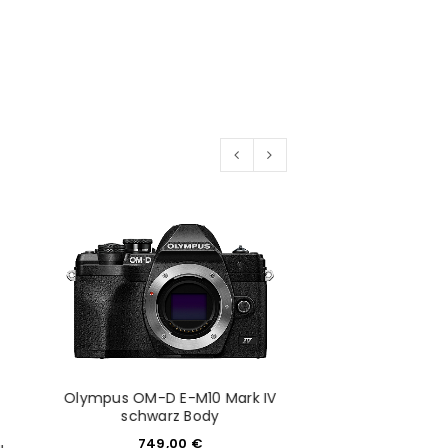
euen Passworts wird an deine E-
would like to hear from us
konto eröffnen und akzeptiere die
Olympus OM-D E-M10 Mark IV
schwarz Body
749,00
€