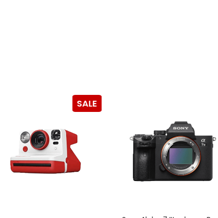
Ein Link zum Erstellen eines n
Mail-Adresse gesendet.
NEWSLETTER ABONNIEREN
tzt durch
WP Captcha
Please select all the ways you 
Angemeldet bleiben
Ich stimme zu
SALE
Ja, ich möchte ein Kunden
Datenschutzerklärung
.
*
REGISTRIEREN