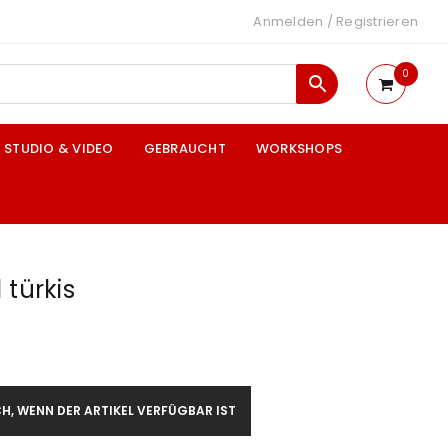
Anmelden
/
Registrieren
0
STUDIO & VIDEO
GEBRAUCHT
WORKSHOPS
 türkis
H, WENN DER ARTIKEL VERFÜGBAR IST