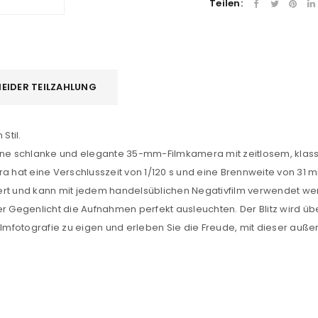
Teilen:
EIDER TEILZAHLUNG
Stil.
eine schlanke und elegante 35-mm-Filmkamera mit zeitlosem, klass
a hat eine Verschlusszeit von 1/120 s und eine Brennweite von 31 mm
ert und kann mit jedem handelsüblichen Negativfilm verwendet we
r Gegenlicht die Aufnahmen perfekt ausleuchten. Der Blitz wird übe
 Filmfotografie zu eigen und erleben Sie die Freude, mit dieser 
REGISTRIEREN
sse
*
E-Mail-Adresse
*