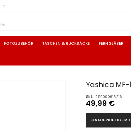
FOTOZUBEHÖR
TASCHEN & RUCKSÄCKE
FERNGLÄSER
Yashica MF-1
SKU:
2110000618216
49,99
€
BENACHRICHTIGE MIC