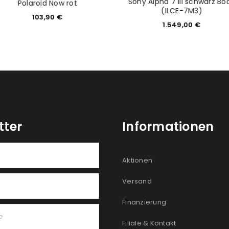
Sony Alpha 7 III schwarz Bo
Polaroid Now rot
(ILCE-7M3)
103,90
€
1.549,00
€
tter
Informationen
Aktionen
Versand
Finanzierung
Filiale & Kontakt