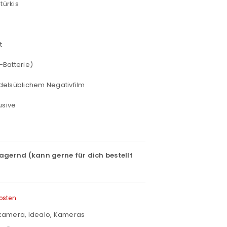
ürkis
t
A-Batterie)
delsüblichem Negativfilm
usive
lagernd (kann gerne für dich bestellt
osten
kamera
,
Idealo
,
Kameras