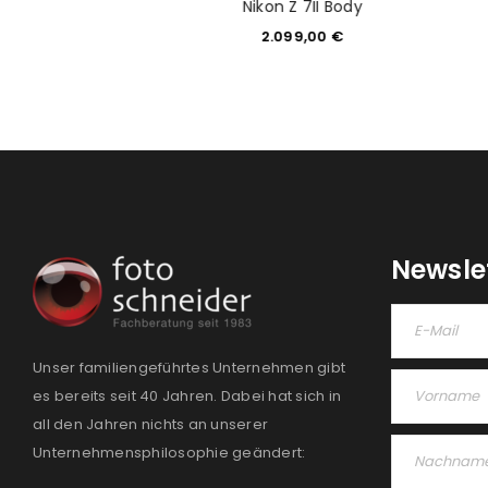
fc Vlogger Kit
Nikon Z 7II Body
279,00
€
2.099,00
€
Newsle
Unser familiengeführtes Unternehmen gibt
es bereits seit 40 Jahren. Dabei hat sich in
all den Jahren nichts an unserer
Unternehmensphilosophie geändert: