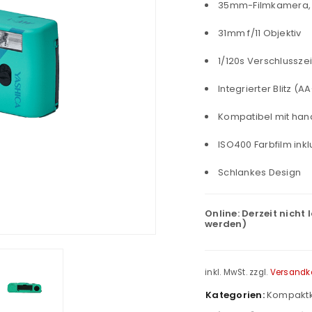
35mm-Filmkamera, t
31mm f/11 Objektiv
1/120s Verschlusszei
Integrierter Blitz (A
Kompatibel mit han
ISO400 Farbfilm inkl
Schlankes Design
Online:
Derzeit nicht 
werden)
inkl. MwSt.
zzgl.
Versandk
Kategorien:
Kompakt