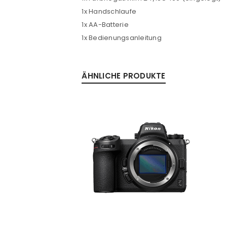
Passwort
*
1x Handschlaufe
1x AA-Batterie
1x Bedienungsanleitung
Anmeldeformular geschü
ÄHNLICHE PRODUKTE
ANMELDEN
PASSWORT VERGESSEN?