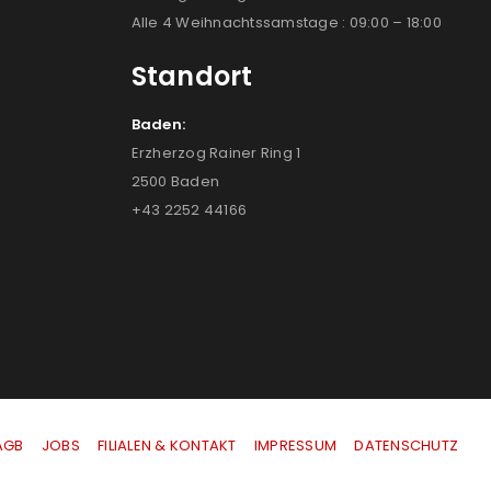
Alle 4 Weihnachtssamstage : 09:00 – 18:00
Standort
Baden:
Erzherzog Rainer Ring 1
2500 Baden
+43 2252 44166
AGB
|
JOBS
|
FILIALEN & KONTAKT
|
IMPRESSUM
|
DATENSCHUTZ