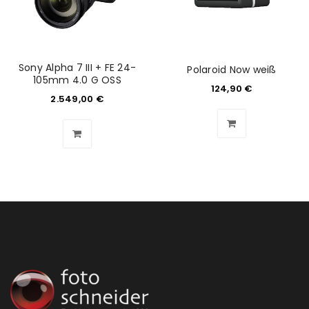
Anmeldeformular geschützt durch
WP Captcha
Angemeldet bleiben
ANMELDEN
Sony Alpha 7 III + FE 24-
Polaroid Now weiß
105mm 4.0 G OSS
124,90
€
PASSWORT VERGESSEN?
2.549,00
€
REGISTRIEREN
E-Mail-Adresse
*
Ein Link zum Erstellen eines neuen Passworts wird an
deine E-Mail-Adresse gesendet.
NEWSLETTER ABONNIEREN