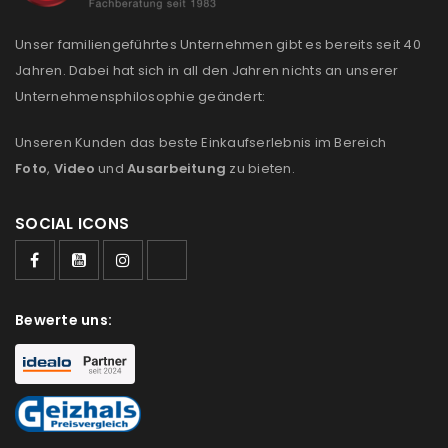
Please select all the ways you would like to hear from
us
Unser familiengeführtes Unternehmen gibt es bereits seit 40
Jahren. Dabei hat sich in all den Jahren nichts an unserer
Ich stimme zu
Unternehmensphilosophie geändert:
Ja, ich möchte ein Kundenkonto eröffnen und
Unseren Kunden das beste Einkaufserlebnis im Bereich
akzeptiere die
Datenschutzerklärung
.
*
Foto
,
Video
und
Ausarbeitung
zu bieten.
REGISTRIEREN
SOCIAL ICONS
Bewerte uns: