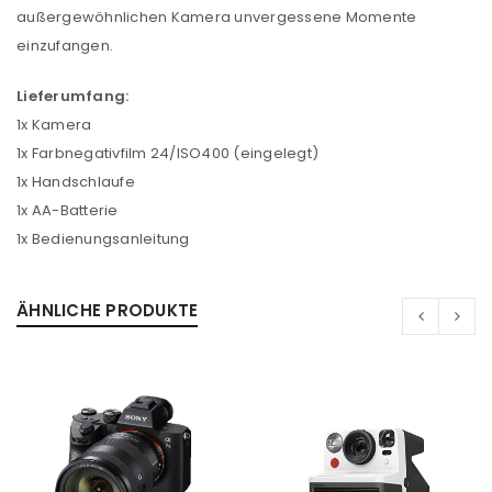
außergewöhnlichen Kamera unvergessene Momente
einzufangen.
Lieferumfang:
1x Kamera
1x Farbnegativfilm 24/ISO400 (eingelegt)
1x Handschlaufe
1x AA-Batterie
1x Bedienungsanleitung
ANMELDEN
ÄHNLICHE PRODUKTE
Benutzername oder E-Mail-Adresse
*
Passwort
*