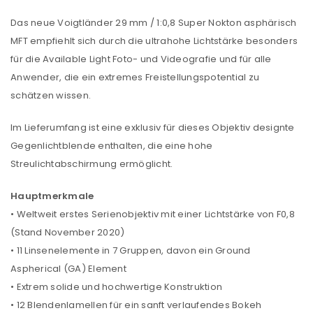
Das neue Voigtländer 29 mm / 1:0,8 Super Nokton asphärisch
MFT empfiehlt sich durch die ultrahohe Lichtstärke besonders
für die Available Light Foto- und Videografie und für alle
Anwender, die ein extremes Freistellungspotential zu
schätzen wissen.
Im Lieferumfang ist eine exklusiv für dieses Objektiv designte
Gegenlichtblende enthalten, die eine hohe
Streulichtabschirmung ermöglicht.
Hauptmerkmale
• Weltweit erstes Serienobjektiv mit einer Lichtstärke von F0,8
(Stand November 2020)
• 11 Linsenelemente in 7 Gruppen, davon ein Ground
Aspherical (GA) Element
• Extrem solide und hochwertige Konstruktion
• 12 Blendenlamellen für ein sanft verlaufendes Bokeh