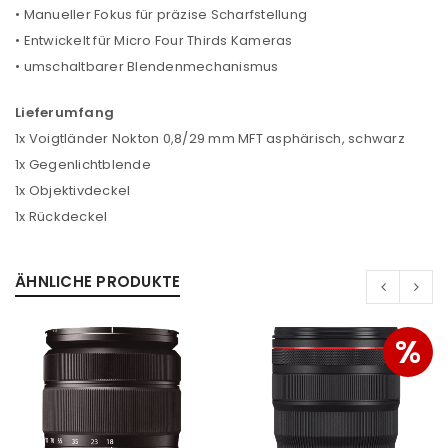
• Manueller Fokus für präzise Scharfstellung
ANMELDEN
• Entwickelt für Micro Four Thirds Kameras
• umschaltbarer Blendenmechanismus
Benutzername oder E-Mail-Adresse
*
Lieferumfang
1x Voigtländer Nokton 0,8/29 mm MFT asphärisch, schwarz
Passwort
*
1x Gegenlichtblende
1x Objektivdeckel
1x Rückdeckel
Anmeldeformular geschützt durch
WP Captcha
ÄHNLICHE PRODUKTE
Angemeldet bleiben
ANMELDEN
%
PASSWORT VERGESSEN?
REGISTRIEREN