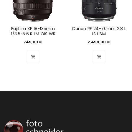
E-Mail-Adresse
*
Fujifilm XF 18-135mm
Canon RF 24-70mm 2.8 L
f/3.5-5.6 R LM OIS WR
IS USM
Ein Link zum Erstellen eines neuen Passworts wird an
749,00
€
2.499,00
€
deine E-Mail-Adresse gesendet.
NEWSLETTER ABONNIEREN
Please select all the ways you would like to hear from
us
Ich stimme zu
Ja, ich möchte ein Kundenkonto eröffnen und
akzeptiere die
Datenschutzerklärung
.
*