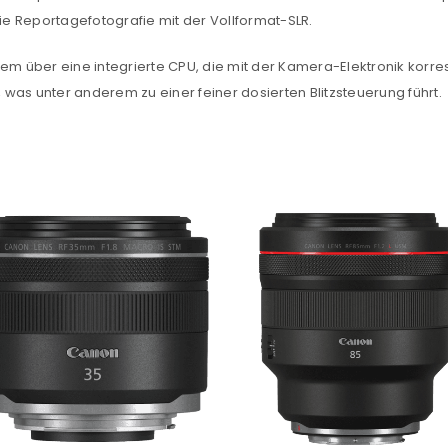
die Reportagefotografie mit der Vollformat-SLR.
Ein Link zum Erstellen eines n
Mail-Adresse gesendet.
dem über eine integrierte CPU, die mit der Kamera-Elektronik korre
, was unter anderem zu einer feiner dosierten Blitzsteuerung führt.
NEWSLETTER ABONNIEREN
tzt durch
WP Captcha
Please select all the ways you 
Angemeldet bleiben
Ich stimme zu
Ja, ich möchte ein Kunden
Datenschutzerklärung
.
*
REGISTRIEREN