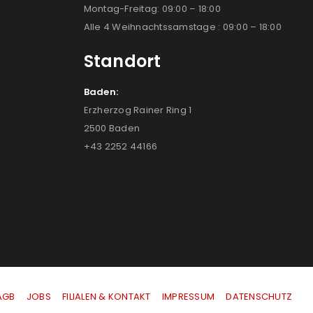
Montag-Freitag: 09:00 – 18:00
Alle 4 Weihnachtssamstage : 09:00 – 18:00
Standort
Baden:
Erzherzog Rainer Ring 1
2500 Baden
+43 2252 44166
AGB
|
JOBS
|
FILIALEN & KONTAKT
|
IMPRESSUM
|
DATENSCHUTZ