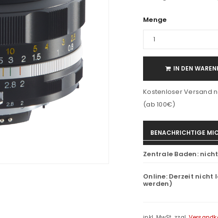
Menge
IN DEN WAREN
Kostenloser Versand n
(ab 100€)
BENACHRICHTIGE MIC
Zentrale Baden:
nich
Online:
Derzeit nicht 
werden)
inkl. MwSt.
zzgl.
Versandk