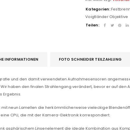
Kategorien:
Festbren
Voigtländer Objektive
Teilen:
HE INFORMATIONEN
FOTO SCHNEIDER TEILZAHLUNG
ografie und den damit verwendeten Aufnahmesensoren angemesse
. Wir haben den finalen Strahlengang verändert, bevor er auf den A
s Ergebnis.
REGISTRIEREN
k mit neun Lamellen die herkömmlicherweise vieleckige Blendenöffnu
sse
*
E-Mail-Adresse
*
eine CPU, die mit der Kamera-Elektronik korrespondiert.
t dank asphärischem Linsenelement die ideale Kombination aus Ko