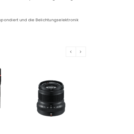
euen Passworts wird an deine E-
spondiert und die Belichtungselektronik
would like to hear from us
konto eröffnen und akzeptiere die