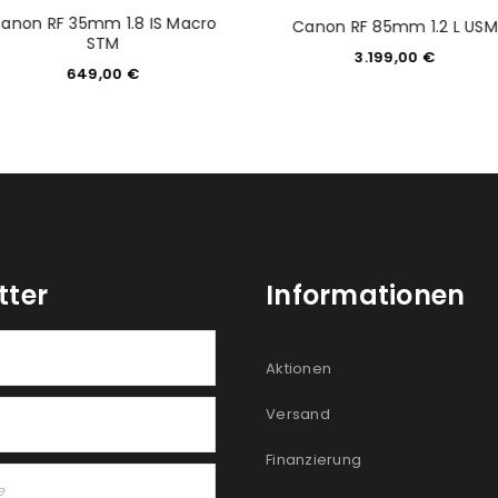
anon RF 35mm 1.8 IS Macro
Canon RF 85mm 1.2 L USM
STM
3.199,00
€
649,00
€
tter
Informationen
Aktionen
Versand
Finanzierung