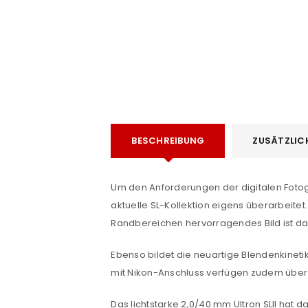
BESCHREIBUNG
ZUSÄTZLIC
e
Um den Anforderungen der digitalen Fot
aktuelle SL-Kollektion eigens überarbeitet
Randbereichen hervorragendes Bild ist da
ANMELDEN
Ebenso bildet die neuartige Blendenkineti
Benutzername oder E-Mail-Adre
mit Nikon-Anschluss verfügen zudem über 
Das lichtstarke 2,0/40 mm Ultron SLII ha