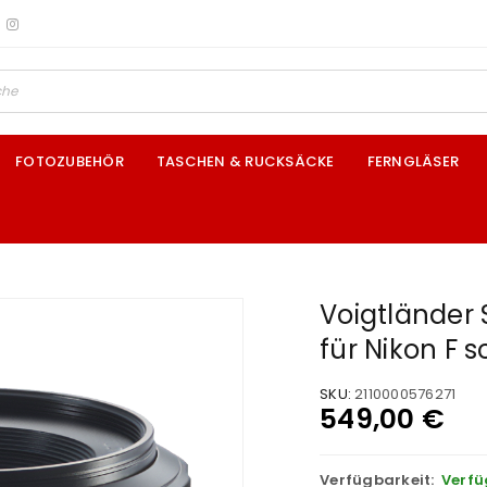
FOTOZUBEHÖR
TASCHEN & RUCKSÄCKE
FERNGLÄSER
Voigtländer 
für Nikon F 
SKU:
2110000576271
549,00
€
Verfügbarkeit:
Verfü