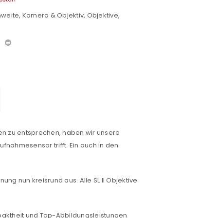
nweite
,
Kamera & Objektiv
,
Objektive
,
n zu entsprechen, haben wir unsere
ufnahmesensor trifft. Ein auch in den
ng nun kreisrund aus. Alle SL II Objektive
mpaktheit und Top-Abbildungsleistungen