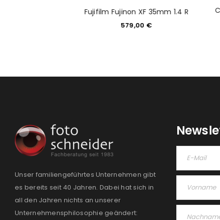
iko digital ED 12-
C
Fujifilm Fujinon XF 35mm 1.4 R
IS PRO schwarz
579,00
€
249,00
€
Newsle
Unser familiengeführtes Unternehmen gibt
es bereits seit 40 Jahren. Dabei hat sich in
all den Jahren nichts an unserer
Unternehmensphilosophie geändert: