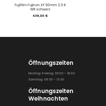
Fujifilm Fujinon XF 50mm 2.0 R
Canon RF 50mm
WR schwarz
2.699,
439,00
€
Öffnungszeiten
Montag-Freitag: 09:00 – 18:00
Samstag: 09:00 – 13:00
Öffnungszeiten
Weihnachten