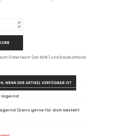
KORB
ach Österreich (ab 50€) und Deutschland
H, WENN DER ARTIKEL VERFÜGBAR IST
t lagernd
lagernd (kann gerne für dich bestellt
osten