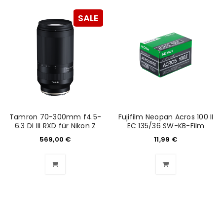
SALE
ANMELDEN
Benutzername oder E-Mail-Adresse
*
Passwort
*
Tamron 70-300mm f4.5-
Fujifilm Neopan Acros 100 II
6.3 DI III RXD für Nikon Z
EC 135/36 SW-KB-Film
569,00
€
11,99
€
Anmeldeformular geschützt durch
WP Captcha
Angemeldet bleiben
ANMELDEN
PASSWORT VERGESSEN?