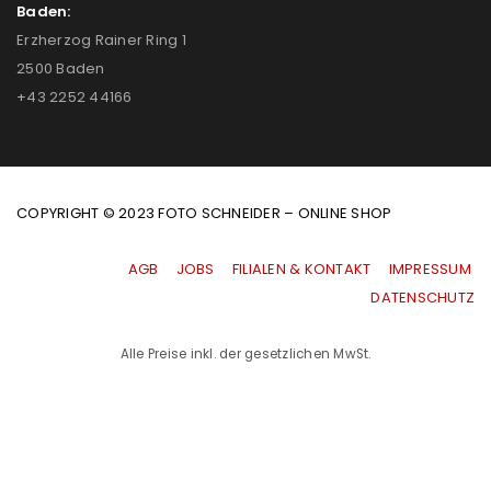
Baden:
Erzherzog Rainer Ring 1
2500 Baden
+43 2252 44166
COPYRIGHT © 2023 FOTO SCHNEIDER – ONLINE SHOP
AGB
|
JOBS
|
FILIALEN & KONTAKT
|
IMPRESSUM
|
DATENSCHUTZ
Alle Preise inkl. der gesetzlichen MwSt.