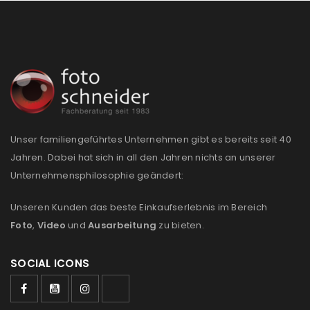
REGISTRIEREN
E-Mail-Adresse
*
Ein Link zum Erstellen eines neuen Passworts wird an
Unser familiengeführtes Unternehmen gibt es bereits seit 40
deine E-Mail-Adresse gesendet.
Jahren. Dabei hat sich in all den Jahren nichts an unserer
Unternehmensphilosophie geändert:
NEWSLETTER ABONNIEREN
Unseren Kunden das beste Einkaufserlebnis im Bereich
Please select all the ways you would like to hear from
Foto
,
Video
und
Ausarbeitung
zu bieten.
us
SOCIAL ICONS
Ich stimme zu
Ja, ich möchte ein Kundenkonto eröffnen und