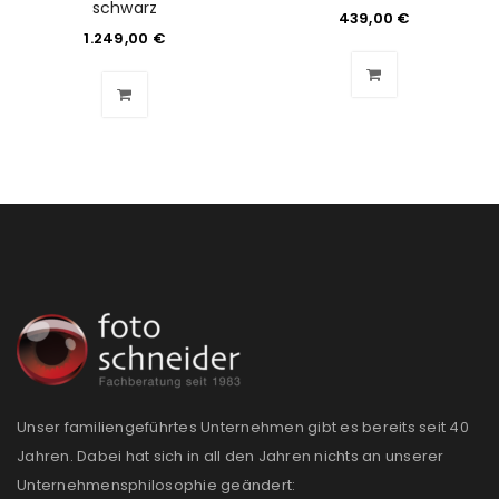
schwarz
439,00
€
Angemeldet bleiben
ANMELDEN
1.249,00
€
PASSWORT VERGESSEN?
REGISTRIEREN
E-Mail-Adresse
*
Ein Link zum Erstellen eines neuen Passworts wird an
deine E-Mail-Adresse gesendet.
NEWSLETTER ABONNIEREN
Unser familiengeführtes Unternehmen gibt es bereits seit 40
Please select all the ways you would like to hear from
Jahren. Dabei hat sich in all den Jahren nichts an unserer
us
Unternehmensphilosophie geändert: