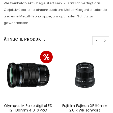
Weitwinkelobjektiv begeistert sein. Zusätzlich verfügt das
Objektiv über eine einschraubbare Metall-Gegenlichtblende
und eine Metall-Frontkappe, um optimalen Schutz zu
gewährleisten.
ÄHNLICHE PRODUKTE
ANMELDEN
%
Benutzername oder E-Mail-Adresse
*
Passwort
*
Olympus M.Zuiko digital ED
Fujifilm Fujinon XF 50mm
Anmeldeformular geschützt durch
WP Captcha
12-100mm 4.0 IS PRO
2.0 R WR schwarz