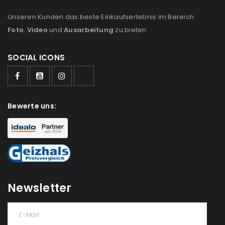
Ich stimme zu
Unseren Kunden das beste Einkaufserlebnis im Bereich
Foto
,
Video
und
Ausarbeitung
zu bieten.
Ja, ich möchte ein Kundenkonto eröffnen und
akzeptiere die
Datenschutzerklärung
.
*
SOCIAL ICONS
REGISTRIEREN
Bewerte uns:
Newsletter