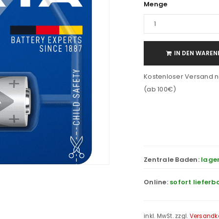
Menge
IN DEN WAREN
Kostenloser Versand n
(ab 100€)
Zentrale Baden:
lage
Online:
sofort lieferb
inkl. MwSt.
zzgl.
Versandk