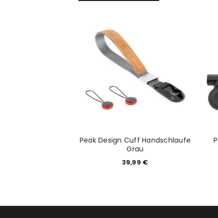
Anmeldeformular geschü
ANMELDEN
PASSWORT VERGESSEN?
 Micro Anchor 4x
Peak Design Cuff Handschlaufe
P
ufe Rot/Schwarz
Grau
6,99
€
39,99
€