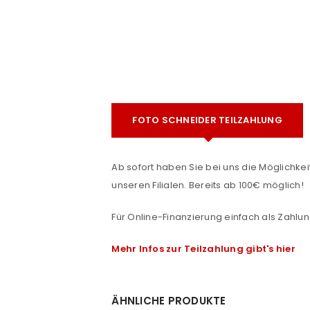
FOTO SCHNEIDER TEILZAHLUNG
e
Ab sofort haben Sie bei uns die Möglichkeit
ANMELDEN
unseren Filialen. Bereits ab 100€ möglich!
Benutzername oder E-Mail-Adre
Für Online-Finanzierung einfach als Zahlun
Mehr Infos zur Teilzahlung gibt's hier
Passwort
*
ÄHNLICHE PRODUKTE