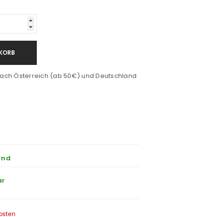
KORB
ach Österreich (ab 50€) und Deutschland
rnd
ar
osten