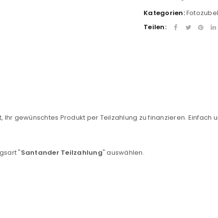
Kategorien:
Fotozube
Teilen:
, Ihr gewünschtes Produkt per Teilzahlung zu finanzieren. Einfach u
REGISTRIEREN
sse
*
E-Mail-Adresse
*
gsart "
Santander Teilzahlung
" auswählen.
Ein Link zum Erstellen eines n
Mail-Adresse gesendet.