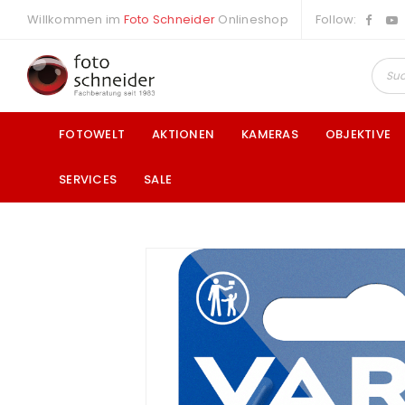
Willkommen im
Foto Schneider
Onlineshop
Follow:
FOTOWELT
AKTIONEN
KAMERAS
OBJEKTIVE
SERVICES
SALE
a