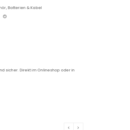
hör
,
Batterien & Kabel
nd sicher. Direkt im Onlineshop oder in
euen Passworts wird an deine E-