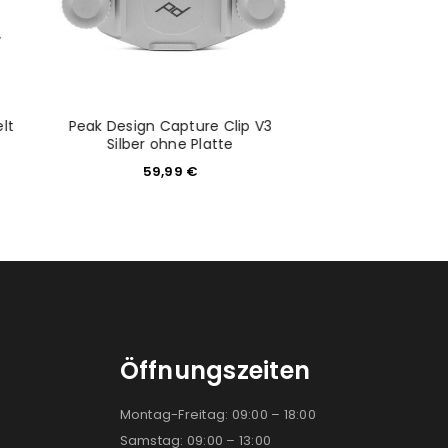
lt
Peak Design Capture Clip V3
Canon Control
)
Silber ohne Platte
Adapter E
59,99
€
219,0
Öffnungszeiten
Montag-Freitag: 09:00 – 18:00
Samstag: 09:00 – 13:00