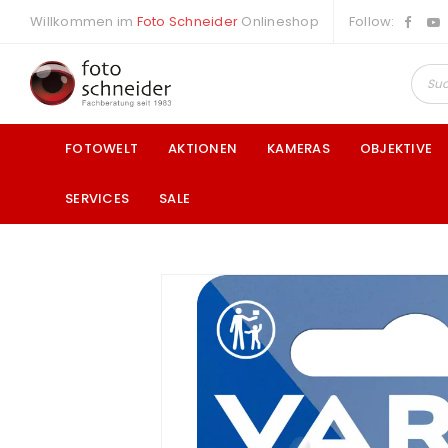
Willkommen im
Foto Schneider
Onlineshop
Follow:
FOTOWELT
AKTIONEN
KAMERAS
OBJEKTIVE
SERVICES
SALE
a