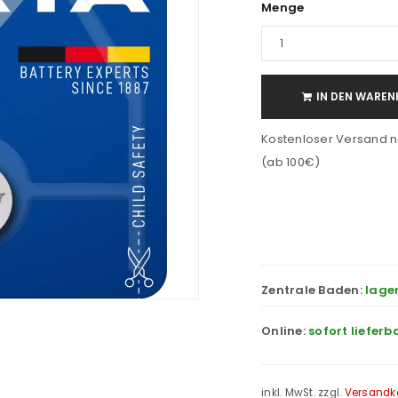
Menge
IN DEN WAREN
Kostenloser Versand n
(ab 100€)
Zentrale Baden:
lage
Online:
sofort lieferb
inkl. MwSt.
zzgl.
Versandk