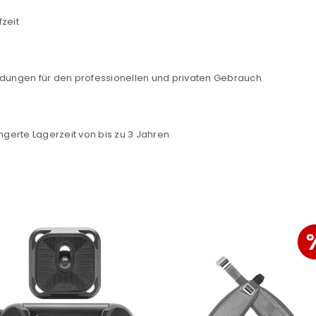
zeit
Ein Link zum Erstellen eines n
Mail-Adresse gesendet.
ndungen für den professionellen und privaten Gebrauch
NEWSLETTER ABONNIEREN
tzt durch
WP Captcha
ngerte Lagerzeit von bis zu 3 Jahren
Please select all the ways you 
Angemeldet bleiben
Ich stimme zu
Ja, ich möchte ein Kunden
Datenschutzerklärung
.
*
REGISTRIEREN