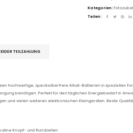
Kategorien:
Fotozube
Teilen:
EIDER TEILZAHLUNG
en hochwertige, quecksilberfreie Alkali-Batterien in speziellen Fo
sorgung benötigen. Perfekt für den täglichen Energiebedarf in An
n und vielen weiteren elektronischen Kleingeräten. Beste Qualitä
REGISTRIEREN
lkaline Knopf- und Rundzellen
sse
*
E-Mail-Adresse
*