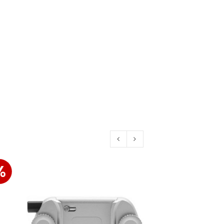
euen Passworts wird an deine E-
would like to hear from us
konto eröffnen und akzeptiere die
%