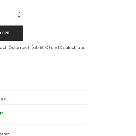
KORB
ach Österreich (ab 50€) und Deutschland
rnd
ar
osten