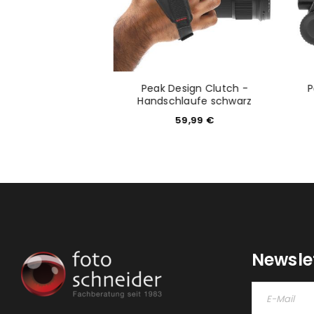
Cuff Handschlaufe
Peak Design Clutch -
P
chwarz
Handschlaufe schwarz
9,99
€
59,99
€
Newsle