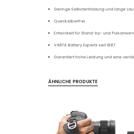
Geringe Selbstentladung und lange Lauf
Quecksilberfrei
Passwort
*
Entwickelt für Stand-by- und Pulsanwe
VARTA Battery Experts seit 1887
Anmeldeformular geschü
Garantiert hohe Leistung und eine verlä
ANMELDEN
ÄHNLICHE PRODUKTE
PASSWORT VERGESSEN?