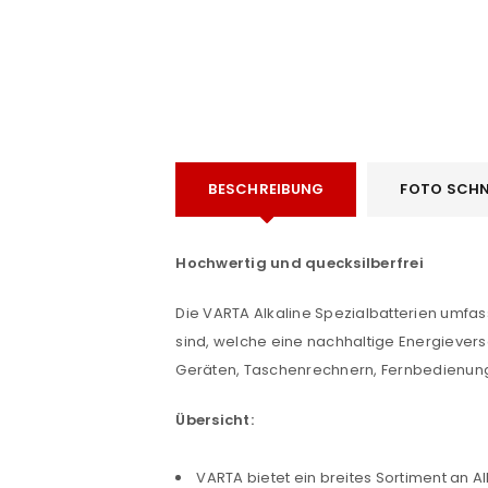
BESCHREIBUNG
FOTO SCHN
e
Hochwertig und quecksilberfrei
Die VARTA Alkaline Spezialbatterien umfass
sind, welche eine nachhaltige Energiever
Geräten, Taschenrechnern, Fernbedienunge
Übersicht:
ANMELDEN
VARTA bietet ein breites Sortiment an A
Benutzername oder E-Mail-Adre