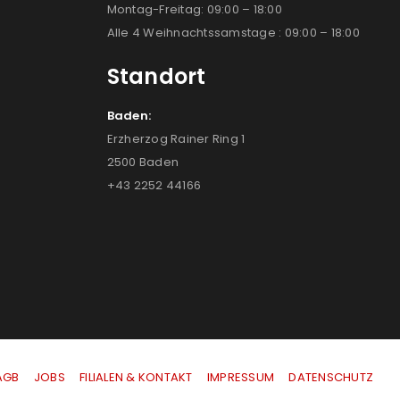
Montag-Freitag: 09:00 – 18:00
Alle 4 Weihnachtssamstage : 09:00 – 18:00
Standort
Baden:
Erzherzog Rainer Ring 1
2500 Baden
+43 2252 44166
AGB
|
JOBS
|
FILIALEN & KONTAKT
|
IMPRESSUM
|
DATENSCHUTZ