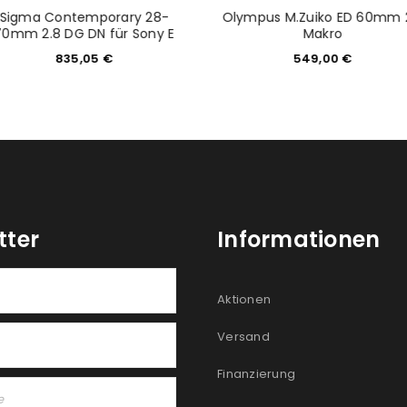
Sigma Contemporary 28-
Olympus M.Zuiko ED 60mm 
70mm 2.8 DG DN für Sony E
Makro
835,05
€
549,00
€
tter
Informationen
Aktionen
Versand
Finanzierung