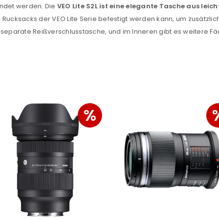
endet werden. Die
VEO Lite S2L
ist eine elegante Tasche aus leic
Ein Link zum Erstellen eines n
s Rucksacks der VEO Lite Serie befestigt werden kann, um zusätzlic
Mail-Adresse gesendet.
 separate Reißverschlusstasche, und im Inneren gibt es weitere Fäc
NEWSLETTER ABONNIEREN
tzt durch
WP Captcha
Please select all the ways you 
Angemeldet bleiben
Ich stimme zu
%
Ja, ich möchte ein Kunden
Datenschutzerklärung
.
*
REGISTRIEREN