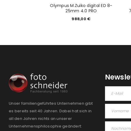
Zuiko digital ED
Olympus M.Zuiko digital ED 8-
 PRO schwarz
25mm 4.0 PRO
249,00
€
988,00
€
Newsle
Unser familiengeführtes Unternehmen gibt
es bereits seit 40 Jahren. Dabei hat sich in
all den Jahren nichts an unserer
Unternehmensphilosophie geändert: