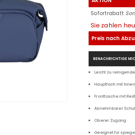
AKTION
Sofortrabatt
Som
Sie zahlen he
Preis nach Abzu
BENACHRICHTIGE MIC
Leicht zu reinigend
Hauptfach mit Innen
Fronttasche mit Rei
Abnehmbarer Schul
Oberer Zugang
Geeignet für spieg