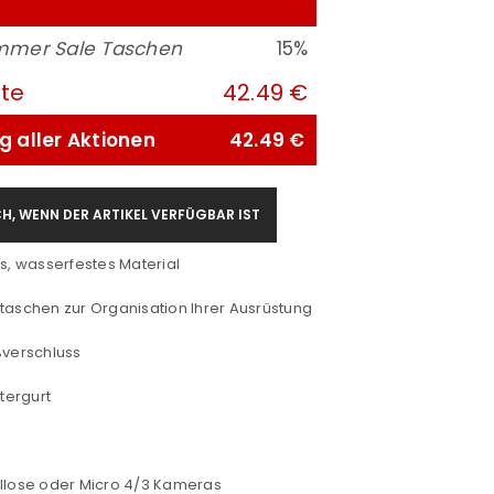
mer Sale Taschen
15%
ute
42.49 €
g aller Aktionen
42.49 €
H, WENN DER ARTIKEL VERFÜGBAR IST
es, wasserfestes Material
taschen zur Organisation Ihrer Ausrüstung
ßverschluss
tergurt
ellose oder Micro 4/3 Kameras