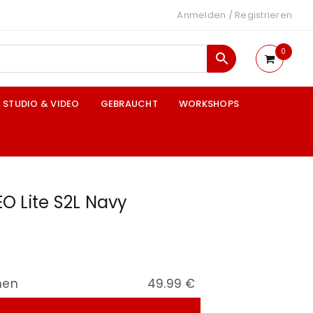
Anmelden
/
Registrieren
0
STUDIO & VIDEO
GEBRAUCHT
WORKSHOPS
O Lite S2L Navy
nen
49.99 €