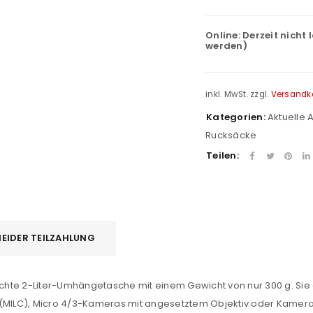
Online:
Derzeit nicht 
werden)
inkl. MwSt.
zzgl.
Versandk
Kategorien:
Aktuelle
Rucksäcke
Teilen:
REGISTRIEREN
EIDER TEILZAHLUNG
sse
*
E-Mail-Adresse
*
eichte 2-Liter-Umhängetasche mit einem Gewicht von nur 300 g. Sie
ILC), Micro 4/3-Kameras mit angesetztem Objektiv oder Kamerazu