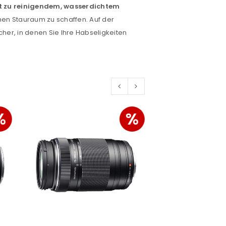
ht zu reinigendem, wasserdichtem
euen Passworts wird an deine E-
hen Stauraum zu schaffen. Auf der
her, in denen Sie Ihre Habseligkeiten
would like to hear from us
%
%
konto eröffnen und akzeptiere die