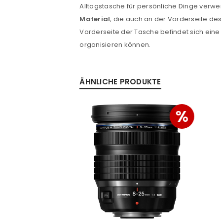
Alltagstasche für persönliche Dinge verw
Passwort
*
Material
, die auch an der Vorderseite de
Vorderseite der Tasche befindet sich eine
organisieren können.
Anmeldeformular geschü
ANMELDEN
ÄHNLICHE PRODUKTE
%
%
PASSWORT VERGESSEN?