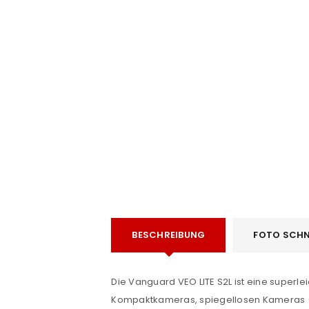
e
ANMELDEN
BESCHREIBUNG
FOTO SCHN
Benutzername oder E-Mail-Adre
Die Vanguard VEO LITE S2L ist eine superl
Kompaktkameras, spiegellosen Kameras (M