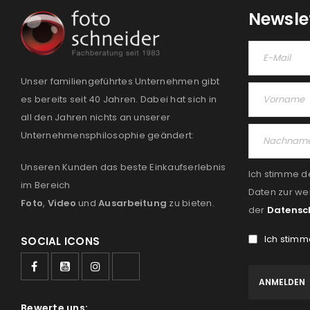
Newsle
Unser familiengeführtes Unternehmen gibt
es bereits seit 40 Jahren. Dabei hat sich in
all den Jahren nichts an unserer
Unternehmensphilosophie geändert:
Unseren Kunden das beste Einkaufserlebnis
Ich stimme d
im Bereich
Daten zur we
Foto
,
Video
und
Ausarbeitung
zu bieten.
der
Datensc
Ich stimm
SOCIAL ICONS
Bewerte uns: