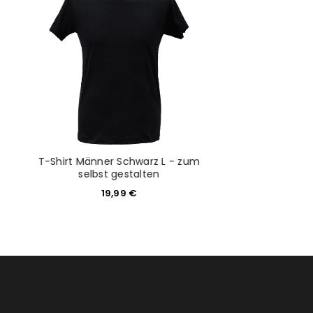
would like to hear from us
konto eröffnen und akzeptiere die
T-Shirt Männer Schwarz L - zum
T-Shirt unisex w
selbst gestalten
selbst ges
19,99
€
14,99