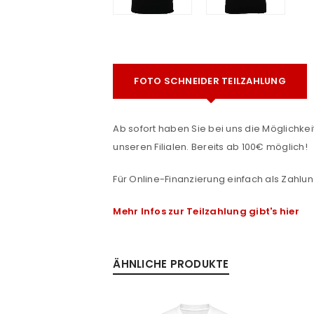
FOTO SCHNEIDER TEILZAHLUNG
Ab sofort haben Sie bei uns die Möglichkeit
unseren Filialen. Bereits ab 100€ möglich!
ANMELDEN
e
Für Online-Finanzierung einfach als Zahlun
Benutzername oder E-Mail-Adre
Mehr Infos zur Teilzahlung gibt's hier
Passwort
*
ÄHNLICHE PRODUKTE