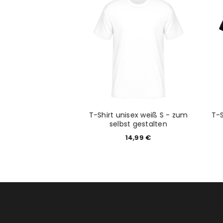
Anmeldeformular geschü
ANMELDEN
PASSWORT VERGESSEN?
pper - zum selbst
T-Shirt unisex weiß S - zum
T-
stalten
selbst gestalten
9,90
€
14,99
€