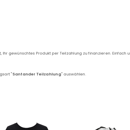
, Ihr gewünschtes Produkt per Teilzahlung zu finanzieren. Einfach u
REGISTRIEREN
gsart "
Santander Teilzahlung
" auswählen.
sse
*
E-Mail-Adresse
*
Ein Link zum Erstellen eines n
Mail-Adresse gesendet.
NEWSLETTER ABONNIEREN