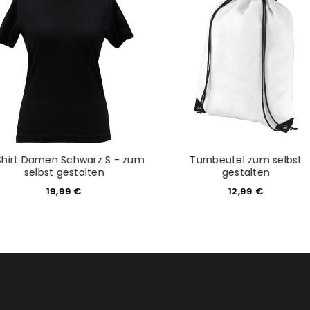
tzt durch
WP Captcha
Please select all the ways you 
Angemeldet bleiben
Ich stimme zu
Ja, ich möchte ein Kunden
Datenschutzerklärung
.
*
REGISTRIEREN
Shirt Damen Schwarz S - zum
Turnbeutel zum selbst
selbst gestalten
gestalten
19,99
€
12,99
€