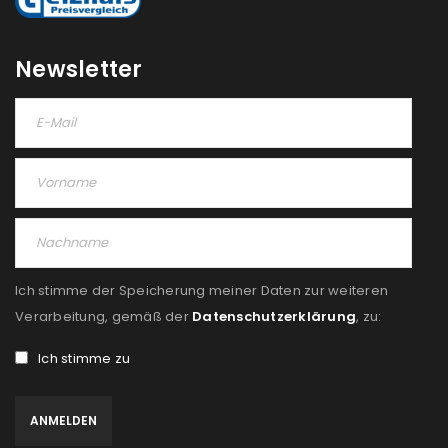
Please select all the ways you would like to hear from
us
Newsletter
Ich stimme zu
Ja, ich möchte ein Kundenkonto eröffnen und
akzeptiere die
Datenschutzerklärung
.
*
REGISTRIEREN
Ich stimme der Speicherung meiner Daten zur weiteren
Verarbeitung, gemäß der
Datenschutzerklärung
, zu:
Ich stimme zu