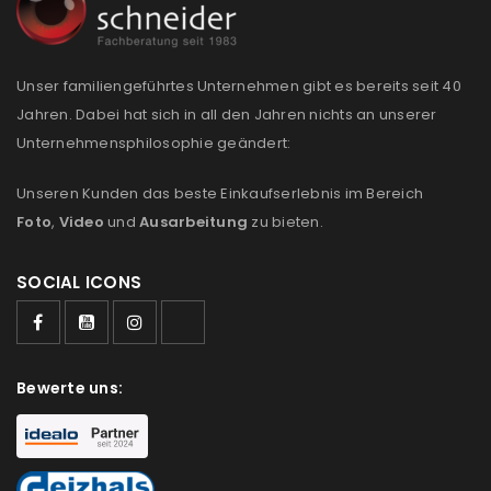
Anmeldeformular geschützt durch
WP Captcha
Unser familiengeführtes Unternehmen gibt es bereits seit 40
Angemeldet bleiben
ANMELDEN
Jahren. Dabei hat sich in all den Jahren nichts an unserer
Unternehmensphilosophie geändert:
PASSWORT VERGESSEN?
Unseren Kunden das beste Einkaufserlebnis im Bereich
Foto
,
Video
und
Ausarbeitung
zu bieten.
REGISTRIEREN
SOCIAL ICONS
E-Mail-Adresse
*
Bewerte uns:
Ein Link zum Erstellen eines neuen Passworts wird an
deine E-Mail-Adresse gesendet.
NEWSLETTER ABONNIEREN