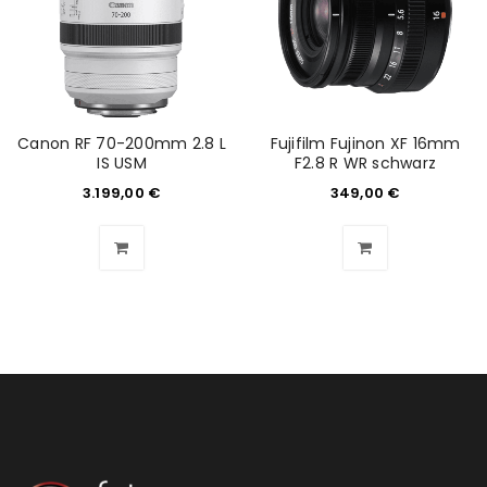
ANMELDEN
Benutzername oder E-Mail-Adresse
*
Canon RF 70-200mm 2.8 L
Fujifilm Fujinon XF 16mm
IS USM
F2.8 R WR schwarz
3.199,00
€
349,00
€
Passwort
*
Anmeldeformular geschützt durch
WP Captcha
Angemeldet bleiben
ANMELDEN
PASSWORT VERGESSEN?