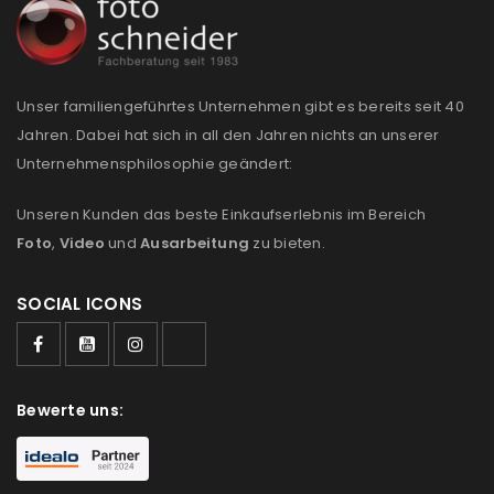
REGISTRIEREN
E-Mail-Adresse
*
Unser familiengeführtes Unternehmen gibt es bereits seit 40
Jahren. Dabei hat sich in all den Jahren nichts an unserer
Ein Link zum Erstellen eines neuen Passworts wird an
Unternehmensphilosophie geändert:
deine E-Mail-Adresse gesendet.
Unseren Kunden das beste Einkaufserlebnis im Bereich
NEWSLETTER ABONNIEREN
Foto
,
Video
und
Ausarbeitung
zu bieten.
Please select all the ways you would like to hear from
SOCIAL ICONS
us
Ich stimme zu
Bewerte uns:
Ja, ich möchte ein Kundenkonto eröffnen und
akzeptiere die
Datenschutzerklärung
.
*