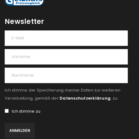
Please select all the ways you would like to hear from
us
Newsletter
Ich stimme zu
Ja, ich möchte ein Kundenkonto eröffnen und
akzeptiere die
Datenschutzerklärung
.
*
REGISTRIEREN
Ich stimme der Speicherung meiner Daten zur weiteren
Verarbeitung, gemäß der
Datenschutzerklärung
, zu:
Ich stimme zu