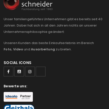
Anmeldeformular geschützt durch
WP Captcha
Unser familiengeführtes Unternehmen gibt es bereits seit 40
Angemeldet bleiben
ANMELDEN
Jahren. Dabei hat sich in all den Jahren nichts an unserer
Unternehmensphilosophie geändert:
PASSWORT VERGESSEN?
Unseren Kunden das beste Einkaufserlebnis im Bereich
Foto
,
Video
und
Ausarbeitung
zu bieten.
REGISTRIEREN
SOCIAL ICONS
E-Mail-Adresse
*
Bewerte uns:
Ein Link zum Erstellen eines neuen Passworts wird an
deine E-Mail-Adresse gesendet.
NEWSLETTER ABONNIEREN