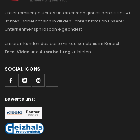
E-Mail-Adresse
*
Unser familiengeführtes Unternehmen gibt es bereits seit 40
Jahren. Dabei hat sich in all den Jahren nichts an unserer
Unternehmensphilosophie geändert:
Ein Link zum Erstellen eines neuen Passworts wird an
Unseren Kunden das beste Einkaufserlebnis im Bereich
deine E-Mail-Adresse gesendet.
Foto
,
Video
und
Ausarbeitung
zu bieten.
NEWSLETTER ABONNIEREN
SOCIAL ICONS
Please select all the ways you would like to hear from
us
Ich stimme zu
Bewerte uns:
Ja, ich möchte ein Kundenkonto eröffnen und
akzeptiere die
Datenschutzerklärung
.
*
REGISTRIEREN