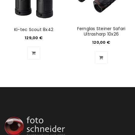
ANMELDEN
Benutzername oder E-Mail-Adresse
*
Fernglas Steiner Safari
Ki-tec Scout 8x42
Ultrasharp 10x26
129,00
€
120,00
€
Passwort
*
Anmeldeformular geschützt durch
WP Captcha
Angemeldet bleiben
ANMELDEN
PASSWORT VERGESSEN?
REGISTRIEREN