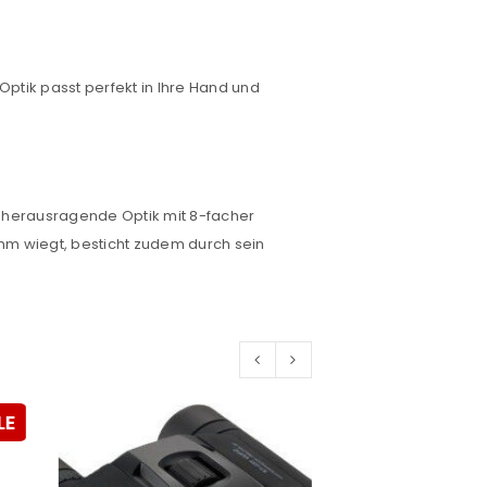
tik passt perfekt in Ihre Hand und
euen Passworts wird an deine E-
 herausragende Optik mit 8-facher
mm wiegt, besticht zudem durch sein
would like to hear from us
konto eröffnen und akzeptiere die
LE