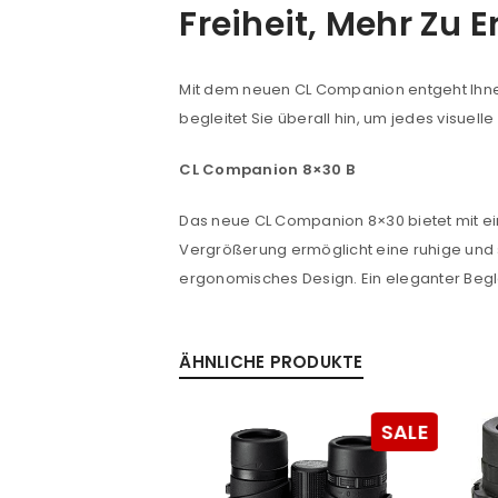
Freiheit, Mehr Zu E
Benutzername oder E-Mail-Adre
Mit dem neuen CL Companion entgeht Ihnen
begleitet Sie überall hin, um jedes visuell
Passwort
*
CL Companion 8×30 B
Das neue CL Companion 8×30 bietet mit ei
Vergrößerung ermöglicht eine ruhige und 
Anmeldeformular geschü
ergonomisches Design. Ein eleganter Begl
ANMELDEN
PASSWORT VERGESSEN?
ÄHNLICHE PRODUKTE
SALE
SALE