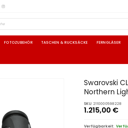
FOTOZUBEHÖR
TASCHEN & RUCKSÄCKE
FERNGLÄSER
Swarovski C
Northern Lig
SKU:
2110000598228
1.215,00
€
Verfügbarkeit:
Verfü