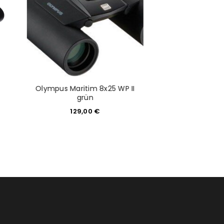
Olympus Maritim 8x25 WP II
Vorführgerät:
grün
10X42 Se
129,00
€
250,0