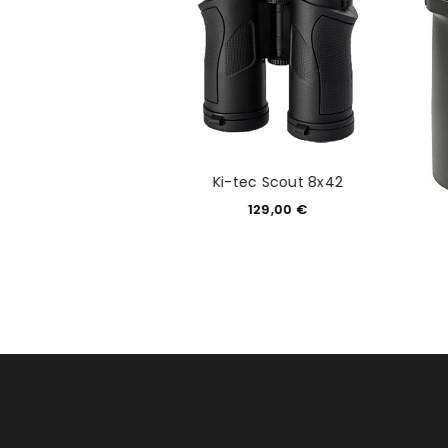
 Scout 10x42
Ki-tec Scout 8x42
30,00
€
129,00
€