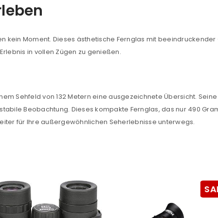
rleben
sse
*
E-Mail-Adresse
*
 kein Moment. Dieses ästhetische Fernglas mit beeindruckender Op
e Erlebnis in vollen Zügen zu genießen.
Ein Link zum Erstellen eines n
Mail-Adresse gesendet.
NEWSLETTER ABONNIEREN
nem Sehfeld von 132 Metern eine ausgezeichnete Übersicht. Seine
stabile Beobachtung. Dieses kompakte Fernglas, das nur 490 Gra
tzt durch
WP Captcha
Please select all the ways you 
eiter für Ihre außergewöhnlichen Seherlebnisse unterwegs.
Angemeldet bleiben
Ich stimme zu
Ja, ich möchte ein Kunden
Datenschutzerklärung
.
*
SA
REGISTRIEREN