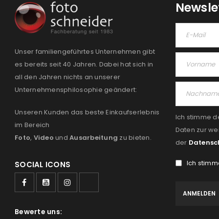
Newsle
Unser familiengeführtes Unternehmen gibt
es bereits seit 40 Jahren. Dabei hat sich in
all den Jahren nichts an unserer
Unternehmensphilosophie geändert:
Unseren Kunden das beste Einkaufserlebnis
Ich stimme d
im Bereich
Daten zur we
Foto
,
Video
und
Ausarbeitung
zu bieten.
der
Datensc
Ich stimm
SOCIAL ICONS
Bewerte uns: