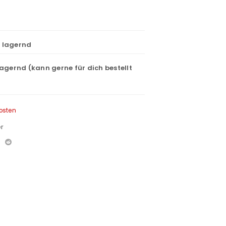
t lagernd
lagernd (kann gerne für dich bestellt
osten
r