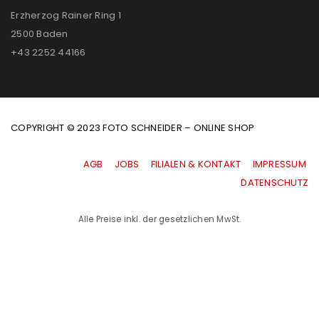
Erzherzog Rainer Ring 1
2500 Baden
+43 2252 44166
COPYRIGHT © 2023 FOTO SCHNEIDER – ONLINE SHOP
AGB
|
JOBS
|
FILIALEN & KONTAKT
|
IMPRESSUM
|
DATENSCHUTZ
Alle Preise inkl. der gesetzlichen MwSt.