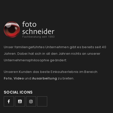
REGISTRIEREN
E-Mail-Adresse
*
Unser familiengeführtes Unternehmen gibt es bereits seit 40
Ein Link zum Erstellen eines neuen Passworts wird an
Jahren. Dabei hat sich in all den Jahren nichts an unserer
deine E-Mail-Adresse gesendet.
Unternehmensphilosophie geändert:
NEWSLETTER ABONNIEREN
Unseren Kunden das beste Einkaufserlebnis im Bereich
Please select all the ways you would like to hear from
Foto
,
Video
und
Ausarbeitung
zu bieten.
us
SOCIAL ICONS
Ich stimme zu
Ja, ich möchte ein Kundenkonto eröffnen und