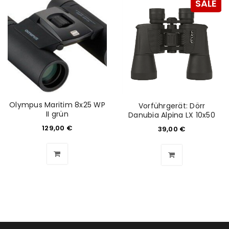
SALE
ANMELDEN
Benutzername oder E-Mail-Adresse
*
Olympus Maritim 8x25 WP
Vorführgerät: Dörr
II grün
Danubia Alpina LX 10x50
Passwort
*
129,00
€
39,00
€
Anmeldeformular geschützt durch
WP Captcha
Angemeldet bleiben
ANMELDEN
PASSWORT VERGESSEN?