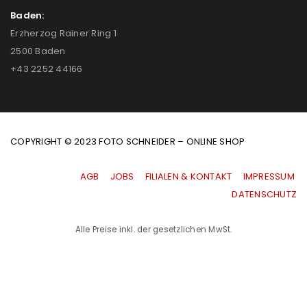
Baden:
Erzherzog Rainer Ring 1
2500 Baden
+43 2252 44166
COPYRIGHT © 2023 FOTO SCHNEIDER – ONLINE SHOP
AGB
|
JOBS
|
FILIALEN & KONTAKT
|
IMPRESSUM
|
DATENSCHUTZ
Alle Preise inkl. der gesetzlichen MwSt.