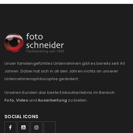
REGISTRIEREN
E-Mail-Adresse
*
Ein Link zum Erstellen eines neuen Passworts wird an
Unser familiengeführtes Unternehmen gibt es bereits seit 40
deine E-Mail-Adresse gesendet.
Jahren. Dabei hat sich in all den Jahren nichts an unserer
Unternehmensphilosophie geändert:
NEWSLETTER ABONNIEREN
Unseren Kunden das beste Einkaufserlebnis im Bereich
Please select all the ways you would like to hear from
Foto
,
Video
und
Ausarbeitung
zu bieten.
us
SOCIAL ICONS
Ich stimme zu
Ja, ich möchte ein Kundenkonto eröffnen und