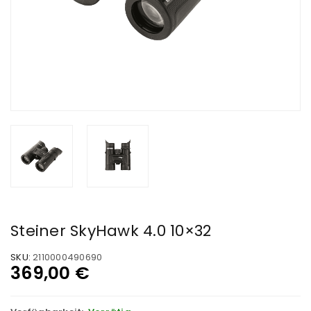
Steiner SkyHawk 4.0 10×32
SKU:
2110000490690
369,00
€