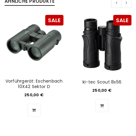
ÄHNLICHE PRODUKTE
SALE
SALE
ANMELDEN
Benutzername oder E-Mail-Adresse
*
Passwort
*
Vorführgerät: Eschenbach
ki-tec Scout 8x56
10X42 Sektor D
250,00
€
250,00
€
Anmeldeformular geschützt durch
WP Captcha
Angemeldet bleiben
ANMELDEN
PASSWORT VERGESSEN?