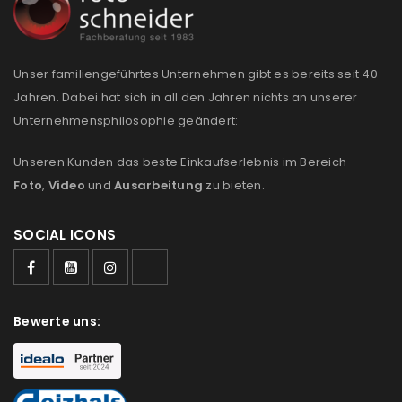
Please select all the ways you would like to hear from
us
Unser familiengeführtes Unternehmen gibt es bereits seit 40
Ich stimme zu
Jahren. Dabei hat sich in all den Jahren nichts an unserer
Unternehmensphilosophie geändert:
Ja, ich möchte ein Kundenkonto eröffnen und
akzeptiere die
Datenschutzerklärung
.
*
Unseren Kunden das beste Einkaufserlebnis im Bereich
Foto
,
Video
und
Ausarbeitung
zu bieten.
REGISTRIEREN
SOCIAL ICONS
Bewerte uns: