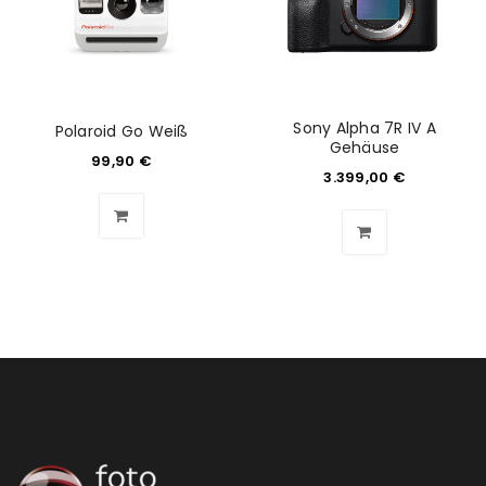
Anmeldeformular geschützt durch
WP Captcha
Angemeldet bleiben
ANMELDEN
Sony Alpha 7R IV A
Polaroid Go Weiß
Gehäuse
99,90
€
PASSWORT VERGESSEN?
3.399,00
€
REGISTRIEREN
E-Mail-Adresse
*
Ein Link zum Erstellen eines neuen Passworts wird an
deine E-Mail-Adresse gesendet.
NEWSLETTER ABONNIEREN