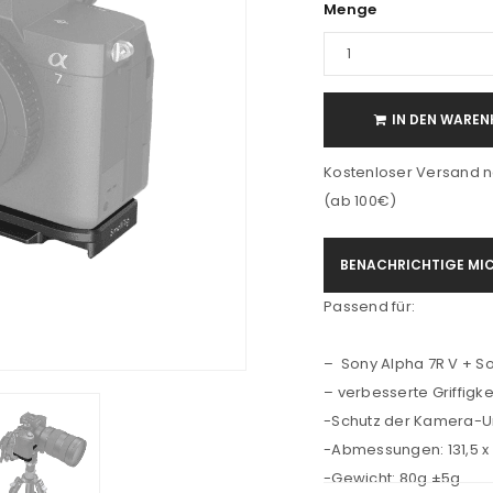
Menge
IN DEN WAREN
Kostenloser Versand n
(ab 100€)
BENACHRICHTIGE MIC
Passend für:
– Sony Alpha 7R V + So
– verbesserte Griffigke
-Schutz der Kamera-U
-Abmessungen: 131,5 x 
-Gewicht: 80g ±5g