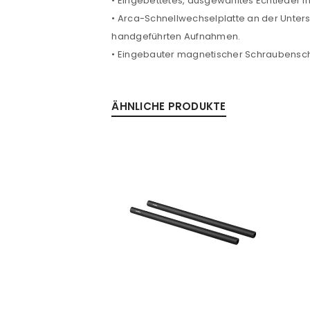
• Eingebettetes, ausgewähltes Echtleder i
Passwort
*
• Arca-Schnellwechselplatte an der Untersei
handgeführten Aufnahmen.
• Eingebauter magnetischer Schraubensch
Anmeldeformular geschü
ÄHNLICHE PRODUKTE
ANMELDEN
PASSWORT VERGESSEN?