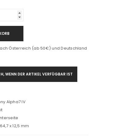
KORB
ach Österreich (ab 50€) und Deutschland
H, WENN DER ARTIKEL VERFÜGBAR IST
ny Alpha7 IV
it
nterseite
64,7 x 12,5 mm