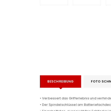
e
ANMELDEN
BESCHREIBUNG
FOTO SCHN
Benutzername oder E-Mail-Adre
• Verbessert das Grifferlebnis und verhinde
• Der Spindelschlüssel am Batteriefachdec