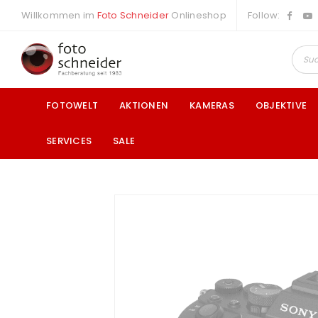
Willkommen im
Foto Schneider
Onlineshop
Follow:
FOTOWELT
AKTIONEN
KAMERAS
OBJEKTIVE
SERVICES
SALE
a