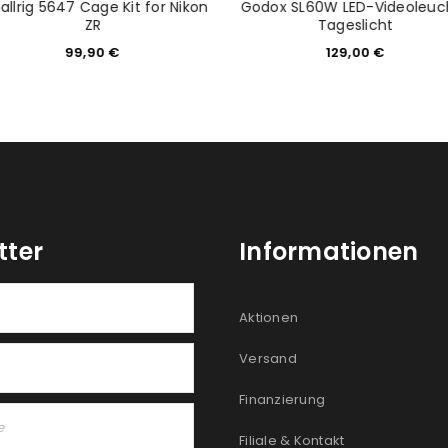
llrig 5647 Cage Kit for Nikon
Godox SL60W LED-Videoleuc
ZR
Tageslicht
99,90
€
129,00
€
tter
Informationen
Aktionen
Versand
Finanzierung
Filiale & Kontakt