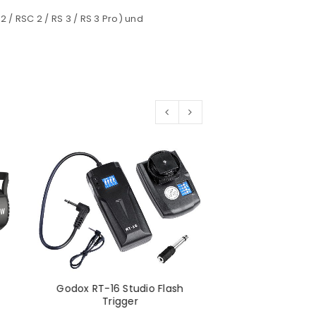
euen Passworts wird an deine E-
 / RSC 2 / RS 3 / RS 3 Pro) und
would like to hear from us
konto eröffnen und akzeptiere die
Godox RT-16 Studio Flash
Trigger