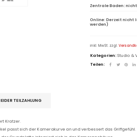
Zentrale Baden:
nich
Online:
Derzeit nicht 
werden)
inkl. MwSt.
zzgl.
Versandk
Kategorien:
Studio & 
Teilen:
REGISTRIEREN
EIDER TEILZAHLUNG
sse
*
E-Mail-Adresse
*
rt Kratzer.
kel passt sich der Kamerakurve an und verbessert das Griffgefühl.