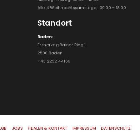
Alle 4 Weihnachtssamstage : 09:00 – 18:00
Standort
Baden:
Erzherzog Rainer Ring 1
2500 Baden
+43 2252 44166
AGB
|
JOBS
|
FILIALEN & KONTAKT
|
IMPRESSUM
|
DATENSCHUTZ