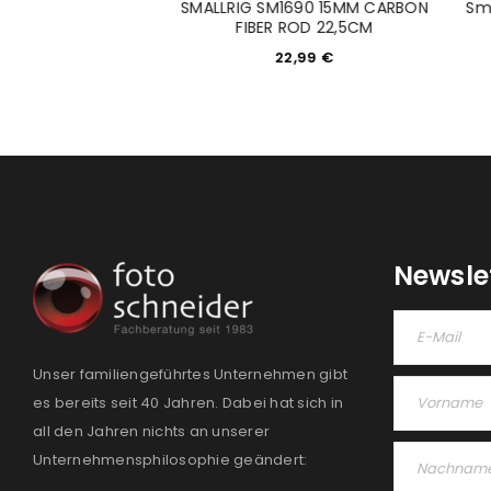
8B MINI KUGELKOPF
SMALLRIG SM1690 15MM CARBON
Sma
 STÜCK)
FIBER ROD 22,5CM
9,99
€
22,99
€
Newsle
Unser familiengeführtes Unternehmen gibt
es bereits seit 40 Jahren. Dabei hat sich in
all den Jahren nichts an unserer
Unternehmensphilosophie geändert: