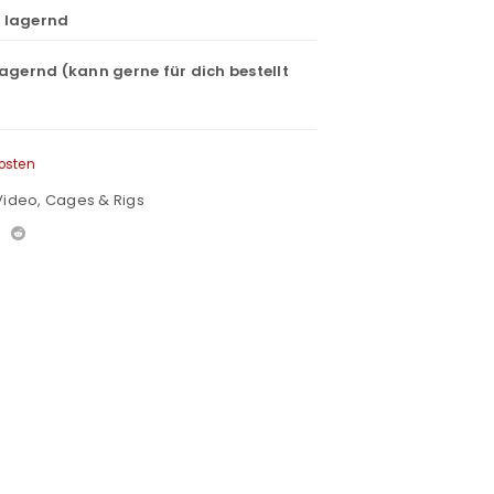
t lagernd
lagernd (kann gerne für dich bestellt
osten
Video
,
Cages & Rigs