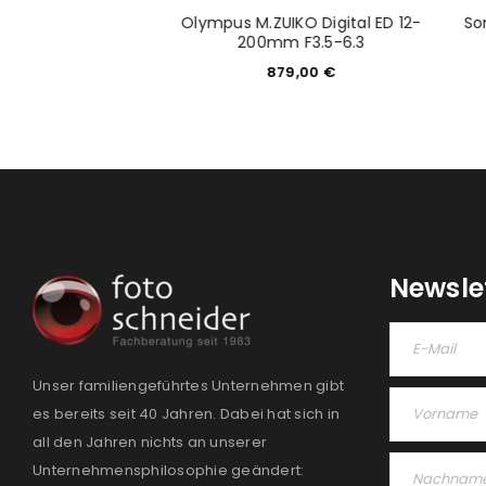
iko digital ED 75-
Olympus M.ZUIKO Digital ED 12-
So
4.8-6.7 II
200mm F3.5-6.3
9,00
€
879,00
€
Newsle
Unser familiengeführtes Unternehmen gibt
es bereits seit 40 Jahren. Dabei hat sich in
all den Jahren nichts an unserer
Unternehmensphilosophie geändert: