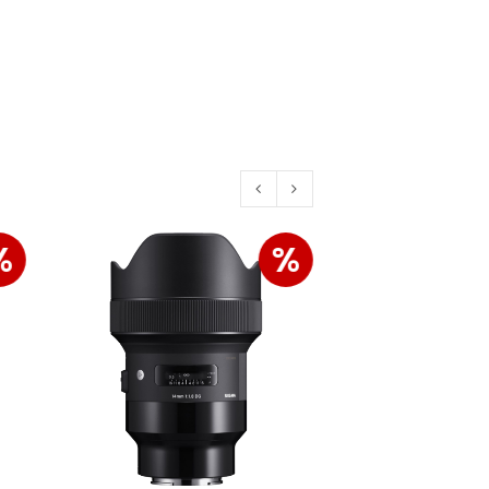
euen Passworts wird an deine E-
would like to hear from us
%
%
konto eröffnen und akzeptiere die