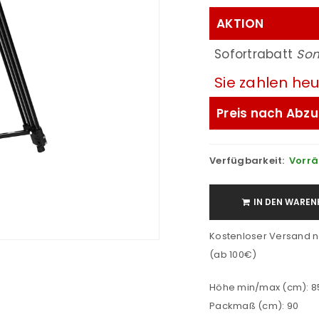
AKTION
Sofortrabatt
Som
Sie zahlen he
Preis nach Abzu
Verfügbarkeit:
Vorrä
IN DEN WAREN
Kostenloser Versand n
(ab 100€)
Höhe min/max (cm): 85
Packmaß (cm): 90