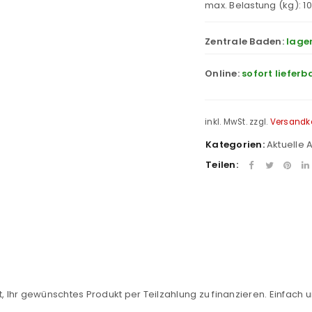
max. Belastung (kg): 10
Zentrale Baden:
lage
Online:
sofort lieferb
inkl. MwSt.
zzgl.
Versandk
Kategorien:
Aktuelle
Teilen:
REGISTRIEREN
sse
*
E-Mail-Adresse
*
, Ihr gewünschtes Produkt per Teilzahlung zu finanzieren. Einfach u