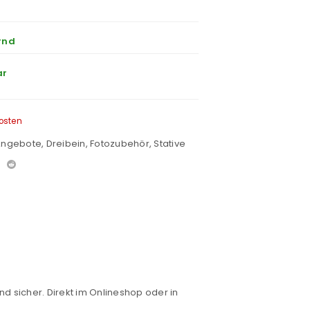
rnd
ar
osten
 Angebote
,
Dreibein
,
Fotozubehör
,
Stative
nd sicher. Direkt im Onlineshop oder in