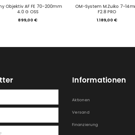
ny Objektiv AF FE 70-200mm
OM-System M.Zuiko 7-14
4.0 G OSS
F2.8 PRO
899,00
€
1.189,00
€
tter
Informationen
Aktionen
Versand
Finanzierung