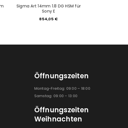
mm
Sigma Art 14mm 1.8 DG HSM für
Olympus M.Zuiko d
Sony E
150mm 2.
854,05
€
1.299,
Öffnungszeiten
Montag-Freitag: 09:00 – 18:00
Samstag: 09:00 – 13:00
Öffnungszeiten
Weihnachten