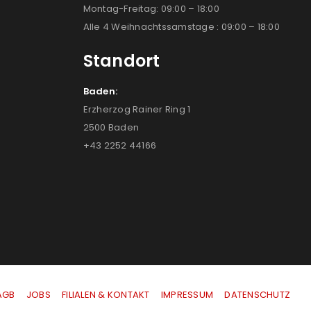
Montag-Freitag: 09:00 – 18:00
Alle 4 Weihnachtssamstage : 09:00 – 18:00
Standort
Baden:
Erzherzog Rainer Ring 1
2500 Baden
+43 2252 44166
AGB
|
JOBS
|
FILIALEN & KONTAKT
|
IMPRESSUM
|
DATENSCHUTZ