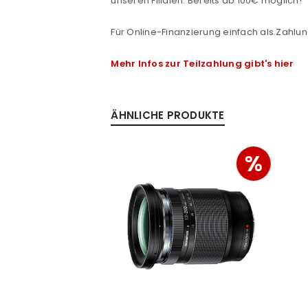
unseren Filialen. Bereits ab 100€ möglich!
Passwort
*
Für Online-Finanzierung einfach als Zahlun
Mehr Infos zur Teilzahlung gibt's hier
Anmeldeformular geschü
ANMELDEN
ÄHNLICHE PRODUKTE
PASSWORT VERGESSEN?
%
%