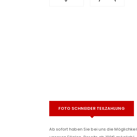
e
ANMELDEN
FOTO SCHNEIDER TEILZAHLUNG
Benutzername oder E-Mail-Adre
Ab sofort haben Sie bei uns die Möglichkeit