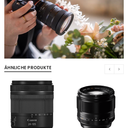
Anmeldeformular geschützt durch
WP Captcha
Angemeldet bleiben
ANMELDEN
PASSWORT VERGESSEN?
REGISTRIEREN
ÄHNLICHE PRODUKTE
E-Mail-Adresse
*
Ein Link zum Erstellen eines neuen Passworts wird an
deine E-Mail-Adresse gesendet.
NEWSLETTER ABONNIEREN
Please select all the ways you would like to hear from