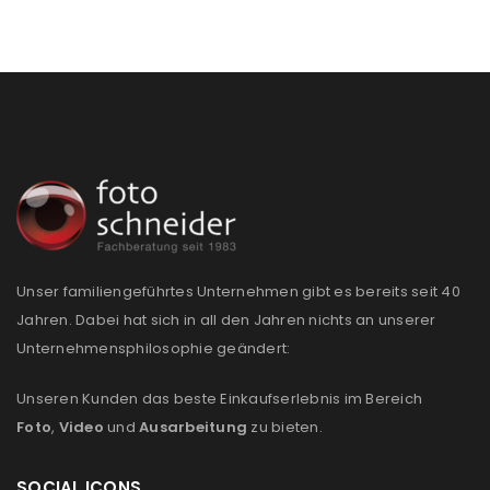
Ein Link zum Erstellen eines neuen Passworts wird an
deine E-Mail-Adresse gesendet.
NEWSLETTER ABONNIEREN
Please select all the ways you would like to hear from
us
Ich stimme zu
Ja, ich möchte ein Kundenkonto eröffnen und
Unser familiengeführtes Unternehmen gibt es bereits seit 40
akzeptiere die
Datenschutzerklärung
.
*
Jahren. Dabei hat sich in all den Jahren nichts an unserer
Unternehmensphilosophie geändert:
REGISTRIEREN
Unseren Kunden das beste Einkaufserlebnis im Bereich
Foto
,
Video
und
Ausarbeitung
zu bieten.
SOCIAL ICONS