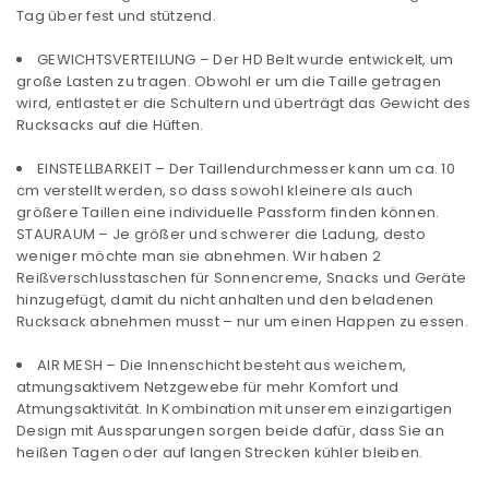
Tag über fest und stützend.
GEWICHTSVERTEILUNG – Der HD Belt wurde entwickelt, um
große Lasten zu tragen. Obwohl er um die Taille getragen
wird, entlastet er die Schultern und überträgt das Gewicht des
Rucksacks auf die Hüften.
EINSTELLBARKEIT – Der Taillendurchmesser kann um ca. 10
cm verstellt werden, so dass sowohl kleinere als auch
größere Taillen eine individuelle Passform finden können.
STAURAUM – Je größer und schwerer die Ladung, desto
weniger möchte man sie abnehmen. Wir haben 2
Reißverschlusstaschen für Sonnencreme, Snacks und Geräte
hinzugefügt, damit du nicht anhalten und den beladenen
Rucksack abnehmen musst – nur um einen Happen zu essen.
AIR MESH – Die Innenschicht besteht aus weichem,
ANMELDEN
atmungsaktivem Netzgewebe für mehr Komfort und
Atmungsaktivität. In Kombination mit unserem einzigartigen
Design mit Aussparungen sorgen beide dafür, dass Sie an
Benutzername oder E-Mail-Adresse
*
heißen Tagen oder auf langen Strecken kühler bleiben.