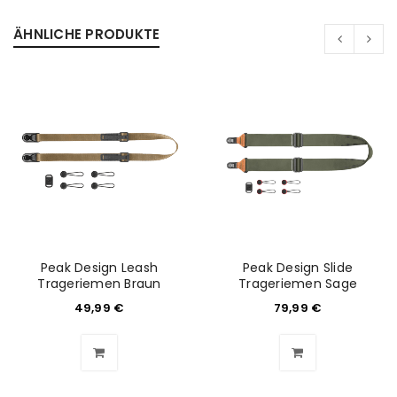
ÄHNLICHE PRODUKTE
Passwort
*
Anmeldeformular geschützt durch
WP Captcha
Angemeldet bleiben
ANMELDEN
PASSWORT VERGESSEN?
Peak Design Leash
Peak Design Slide
REGISTRIEREN
Trageriemen Braun
Trageriemen Sage
49,99
€
79,99
€
E-Mail-Adresse
*