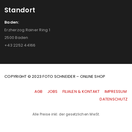
Standort
Baden:
Erzherzog Rainer Ring 1
2500 Baden
+43 2252 44166
COPYRIGHT © 2023 FOTO SCHNEIDER – ONLINE SHOP
AGB
|
JOBS
|
FILIALEN & KONTAKT
|
IMPRESSUM
|
DATENSCHUTZ
Alle Preise inkl. der gesetzlichen MwSt.