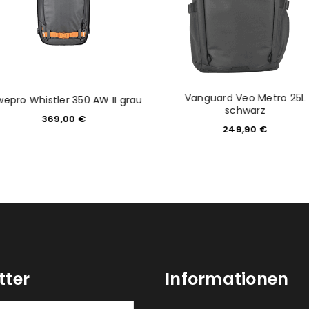
Vanguard Veo Metro 25L
wepro Whistler 350 AW II grau
schwarz
369,00
€
249,90
€
tter
Informationen