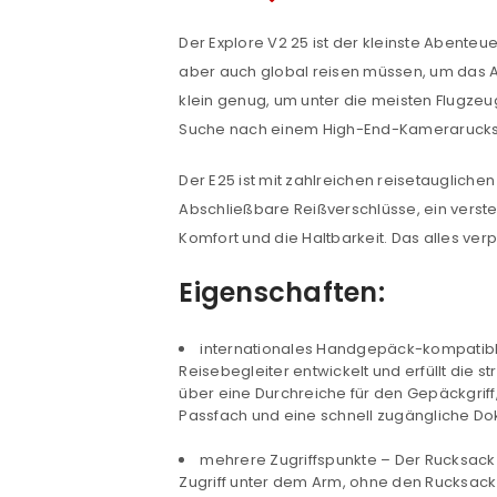
Der Explore V2 25 ist der kleinste Abenteu
aber auch global reisen müssen, um das A
klein genug, um unter die meisten Flugzeug
Suche nach einem High-End-Kamerarucksack
Der E25 ist mit zahlreichen reisetaugliche
ANMELDEN
Abschließbare Reißverschlüsse, ein verst
Komfort und die Haltbarkeit. Das alles ver
Benutzername oder E-Mail-Adre
Eigenschaften:
internationales Handgepäck-kompatible
Passwort
*
Reisebegleiter entwickelt und erfüllt die 
über eine Durchreiche für den Gepäckgriff
Passfach und eine schnell zugängliche D
mehrere Zugriffspunkte – Der Rucksack bi
Anmeldeformular geschü
Zugriff unter dem Arm, ohne den Rucksack