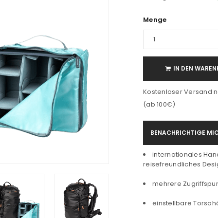
Menge
IN DEN WAREN
Kostenloser Versand n
(ab 100€)
BENACHRICHTIGE MIC
internationales Ha
reisefreundliches Desi
mehrere Zugriffspu
einstellbare Torso