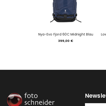
k Backlight 26L
Nya-Evo Fjord 60C Midnight Blau
Lo
ane Green
399,00
€
49,90
€
Newsle