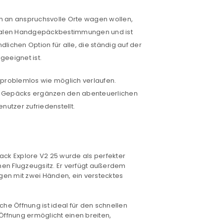
ich an anspruchsvolle Orte wagen wollen,
ionalen Handgepäckbestimmungen und ist
lichen Option für alle, die ständig auf der
eeignet ist.
o problemlos wie möglich verlaufen.
es Gepäcks ergänzen den abenteuerlichen
nutzer zufriedenstellt.
ck Explore V2 25 wurde als perfekter
euen Passworts wird an deine E-
inen Flugzeugsitz. Er verfügt außerdem
agen mit zwei Händen, ein verstecktes
che Öffnung ist ideal für den schnellen
ffnung ermöglicht einen breiten,
would like to hear from us