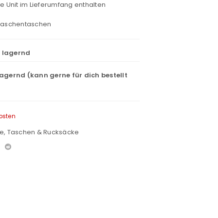
re Unit im Lieferumfang enthalten
flaschentaschen
t lagernd
lagernd (kann gerne für dich bestellt
osten
e
,
Taschen & Rucksäcke