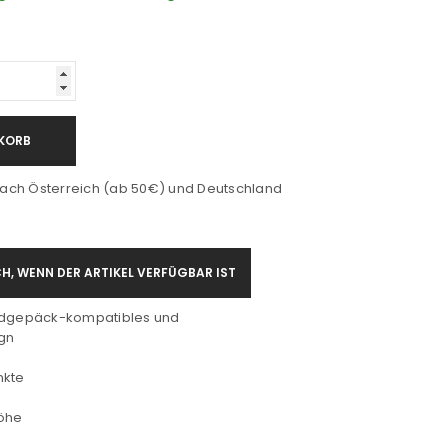
KORB
ach Österreich (ab 50€) und Deutschland
H, WENN DER ARTIKEL VERFÜGBAR IST
ndgepäck-kompatibles und
gn
nkte
höhe