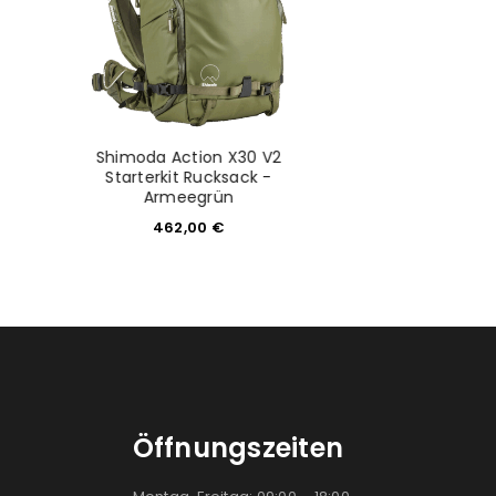
Shimoda Action X30 V2
PGYTECH One
Starterkit Rucksack -
Backpack 35L (
Armeegrün
389,9
462,00
€
Öffnungszeiten