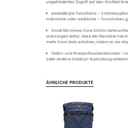
ungehinderten Zugriff auf den Großteil Ihr
ANMELDEN
einstellbare Torsohöhe – 3 Höhenoption
männliche oder weibliche – Torsohöhen gee
PASSWORT VERGESSEN?
Small Mirrorless Core Unit im Lieferumf
und sorgen dafür, dass der Benutzer nie me
mehr Core Units erhöhen, indem er sie stap
Stativ- und Wasserflaschentaschen – In
oder andere Outdoor-Ausrüstung unterbr
ÄHNLICHE PRODUKTE