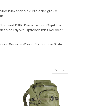
selbe Rucksack für kurze oder große –
en.
konto eröffnen und akzeptiere die
se, SLR- und DSLR-Kameras und Objektive
ann seine Layout-Optionen mit zwei oder
nen Sie eine Wasserflasche, ein Stativ