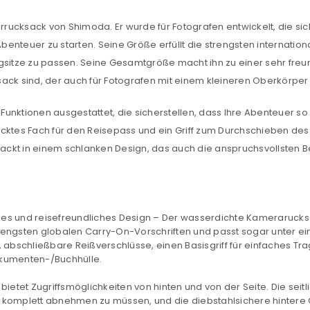
errucksack von Shimoda. Er wurde für Fotografen entwickelt, die s
benteuer zu starten. Seine Größe erfüllt die strengsten internat
sitze zu passen. Seine Gesamtgröße macht ihn zu einer sehr freund
 sind, der auch für Fotografen mit einem kleineren Oberkörper g
n Funktionen ausgestattet, die sicherstellen, dass Ihre Abenteuer s
REGISTRIEREN
ecktes Fach für den Reisepass und ein Griff zum Durchschieben d
packt in einem schlanken Design, das auch die anspruchsvollsten Be
sse
*
E-Mail-Adresse
*
s und reisefreundliches Design – Der wasserdichte Kamerarucksa
Ein Link zum Erstellen eines n
strengsten globalen Carry-On-Vorschriften und passt sogar unter e
Mail-Adresse gesendet.
, abschließbare Reißverschlüsse, einen Basisgriff für einfaches Tr
okumenten-/Buchhülle.
NEWSLETTER ABONNIEREN
etet Zugriffsmöglichkeiten von hinten und von der Seite. Die seitli
tzt durch
WP Captcha
 komplett abnehmen zu müssen, und die diebstahlsichere hintere Ö
Please select all the ways you 