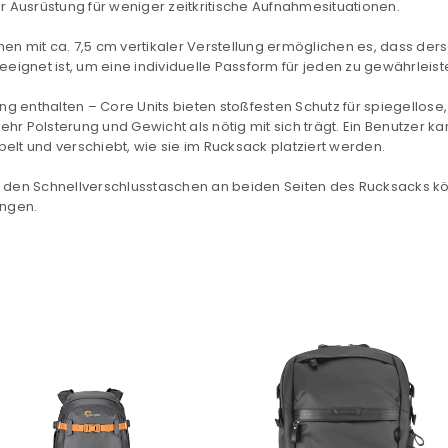
er Ausrüstung für weniger zeitkritische Aufnahmesituationen.
Angemeldet bleiben
Ich stimme zu
en mit ca. 7,5 cm vertikaler Verstellung ermöglichen es, dass der
ignet ist, um eine individuelle Passform für jeden zu gewährleist
Ja, ich möchte ein Kunden
ang enthalten – Core Units bieten stoßfesten Schutz für spiegello
Datenschutzerklärung
.
*
hr Polsterung und Gewicht als nötig mit sich trägt. Ein Benutzer k
elt und verschiebt, wie sie im Rucksack platziert werden.
REGISTRIEREN
 den Schnellverschlusstaschen an beiden Seiten des Rucksacks kön
ingen.