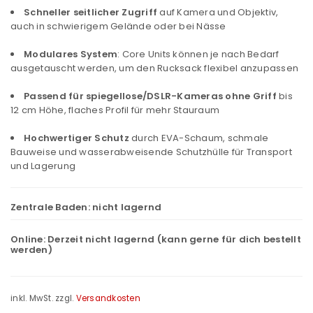
Schneller seitlicher Zugriff
auf Kamera und Objektiv,
auch in schwierigem Gelände oder bei Nässe
Modulares System
: Core Units können je nach Bedarf
ausgetauscht werden, um den Rucksack flexibel anzupassen
Passend für spiegellose/DSLR-Kameras ohne Griff
bis
12 cm Höhe, flaches Profil für mehr Stauraum
Hochwertiger Schutz
durch EVA-Schaum, schmale
Bauweise und wasserabweisende Schutzhülle für Transport
und Lagerung
Zentrale Baden:
nicht lagernd
Online:
Derzeit nicht lagernd (kann gerne für dich bestellt
werden)
inkl. MwSt.
zzgl.
Versandkosten