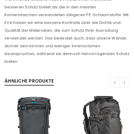
besseren Schutz bietet als die in den meisten
E-Mail-Adresse
*
Kamerataschen verwendeten billigeren PE-Schaumstoffe. Mit
EVA haben wir eine bessere Kontrolle über die Dichte und
Qualität der Materialien, die zum Schutz Ihrer Ausrüstung
Ein Link zum Erstellen eines neuen Passworts wird an
verwendet werden. Das bedeutet auch, dass unsere Wände
deine E-Mail-Adresse gesendet.
dünner sein können und weniger Innenvolumen
beanspruchen, während sie dennoch hervorragenden Schutz
NEWSLETTER ABONNIEREN
bieten.
Please select all the ways you would like to hear from
us
ÄHNLICHE PRODUKTE
Ich stimme zu
Ja, ich möchte ein Kundenkonto eröffnen und
akzeptiere die
Datenschutzerklärung
.
*
REGISTRIEREN