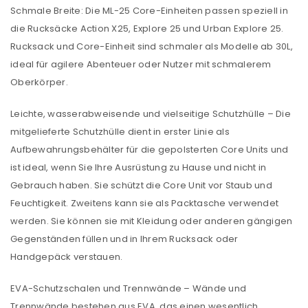
ANMELDEN
Schmale Breite: Die ML-25 Core-Einheiten passen speziell in
die Rucksäcke Action X25, Explore 25 und Urban Explore 25.
Rucksack und Core-Einheit sind schmaler als Modelle ab 30L,
Benutzername oder E-Mail-Adresse
*
ideal für agilere Abenteuer oder Nutzer mit schmalerem
Oberkörper.
Passwort
*
Leichte, wasserabweisende und vielseitige Schutzhülle – Die
mitgelieferte Schutzhülle dient in erster Linie als
Aufbewahrungsbehälter für die gepolsterten Core Units und
ist ideal, wenn Sie Ihre Ausrüstung zu Hause und nicht in
Anmeldeformular geschützt durch
WP Captcha
Gebrauch haben. Sie schützt die Core Unit vor Staub und
Angemeldet bleiben
ANMELDEN
Feuchtigkeit. Zweitens kann sie als Packtasche verwendet
werden. Sie können sie mit Kleidung oder anderen gängigen
Gegenständen füllen und in Ihrem Rucksack oder
PASSWORT VERGESSEN?
Handgepäck verstauen.
EVA-Schutzschalen und Trennwände – Wände und
REGISTRIEREN
Trennwände bestehen aus EVA, das einen wesentlich