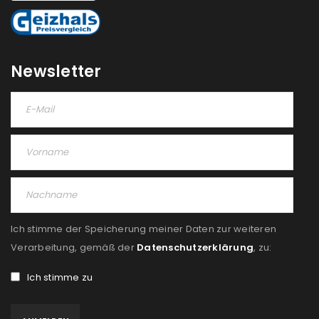
NEWSLETTER ABONNIEREN
Please select all the ways you would like to hear from
us
Newsletter
Ich stimme zu
Ja, ich möchte ein Kundenkonto eröffnen und
akzeptiere die
Datenschutzerklärung
.
*
REGISTRIEREN
Ich stimme der Speicherung meiner Daten zur weiteren
Verarbeitung, gemäß der
Datenschutzerklärung
, zu:
Ich stimme zu