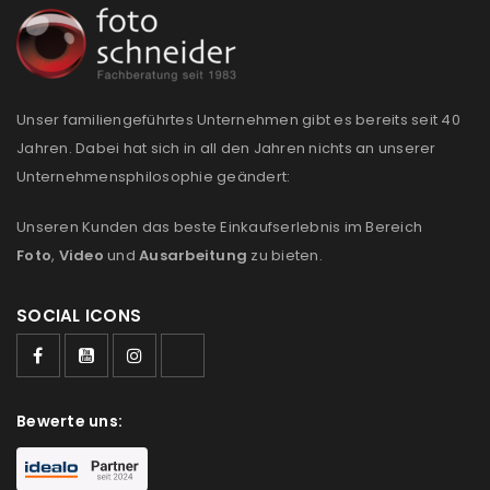
Anmeldeformular geschützt durch
WP Captcha
Angemeldet bleiben
ANMELDEN
Unser familiengeführtes Unternehmen gibt es bereits seit 40
Jahren. Dabei hat sich in all den Jahren nichts an unserer
Unternehmensphilosophie geändert:
PASSWORT VERGESSEN?
Unseren Kunden das beste Einkaufserlebnis im Bereich
Foto
,
Video
und
Ausarbeitung
zu bieten.
REGISTRIEREN
SOCIAL ICONS
E-Mail-Adresse
*
Ein Link zum Erstellen eines neuen Passworts wird an
Bewerte uns:
deine E-Mail-Adresse gesendet.