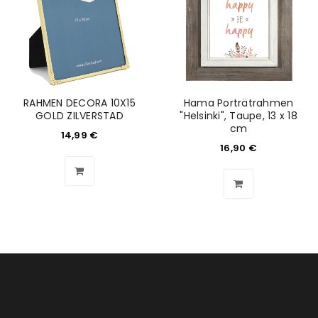
RAHMEN DECORA 10X15
Hama Porträtrahmen
GOLD ZILVERSTAD
"Helsinki", Taupe, 13 x 18
cm
14,99
€
16,90
€
ANMELDEN
Benutzername oder E-Mail-Adresse
*
Passwort
*