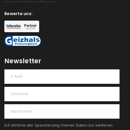
deine E-Mail-Adresse gesendet.
Bewerte uns:
NEWSLETTER ABONNIEREN
Please select all the ways you would like to hear from
us
Ich stimme zu
Newsletter
Ja, ich möchte ein Kundenkonto eröffnen und
akzeptiere die
Datenschutzerklärung
.
*
REGISTRIEREN
Ich stimme der Speicherung meiner Daten zur weiteren