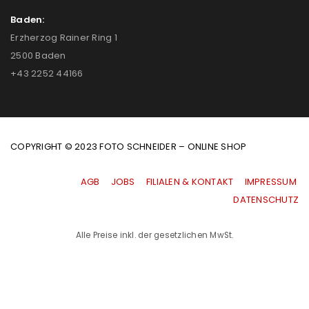
Baden:
Erzherzog Rainer Ring 1
2500 Baden
+43 2252 44166
COPYRIGHT © 2023 FOTO SCHNEIDER – ONLINE SHOP
AGB
|
JOBS
|
FILIALEN & KONTAKT
|
IMPRESSUM
|
DATENSCHUTZ
Alle Preise inkl. der gesetzlichen MwSt.