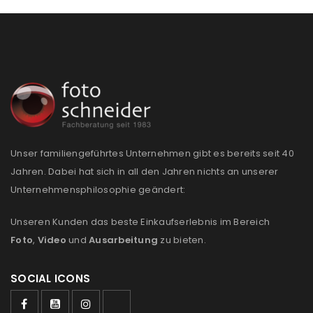
Passwort
*
Anmeldeformular geschützt durch
WP Captcha
Angemeldet bleiben
ANMELDEN
Unser familiengeführtes Unternehmen gibt es bereits seit 40
PASSWORT VERGESSEN?
Jahren. Dabei hat sich in all den Jahren nichts an unserer
Unternehmensphilosophie geändert:
REGISTRIEREN
Unseren Kunden das beste Einkaufserlebnis im Bereich
Foto
,
Video
und
Ausarbeitung
zu bieten.
E-Mail-Adresse
*
SOCIAL ICONS
Ein Link zum Erstellen eines neuen Passworts wird an