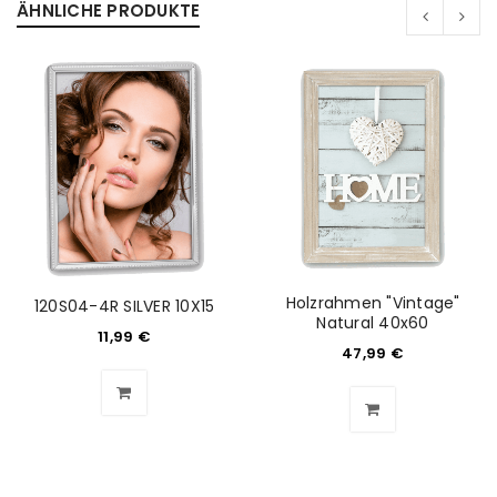
ÄHNLICHE PRODUKTE
Holzrahmen "Vintage"
120S04-4R SILVER 10X15
Natural 40x60
11,99
€
47,99
€
ANMELDEN
Benutzername oder E-Mail-Adresse
*