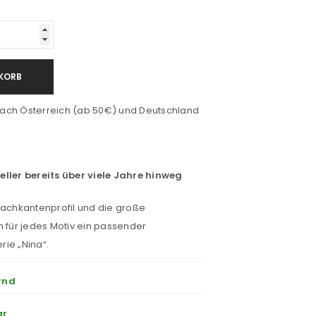
KORB
ach Österreich (ab 50€) und Deutschland
eller bereits über viele Jahre hinweg
Dachkantenprofil und die große
h für jedes Motiv ein passender
ie „Nina“.
rnd
ar