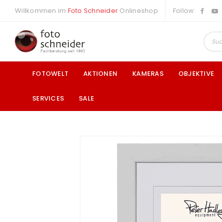
Willkommen im
Foto Schneider
Onlineshop
Follow:
FOTOWELT
AKTIONEN
KAMERAS
OBJEKTIVE
SERVICES
SALE
a