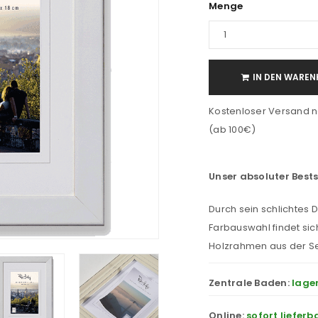
Menge
IN DEN WAREN
Kostenloser Versand n
(ab 100€)
Unser absoluter Bests
Durch sein schlichtes 
Farbauswahl findet sic
Holzrahmen aus der Ser
Zentrale Baden:
lage
Online:
sofort lieferb