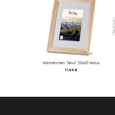
Anmeldeformular geschü
ANMELDEN
PASSWORT VERGESSEN?
D SWEET MEMORY
Holzrahmen "Nina" 20x20 Natur
LACK 10X15
17,99
€
2,99
€