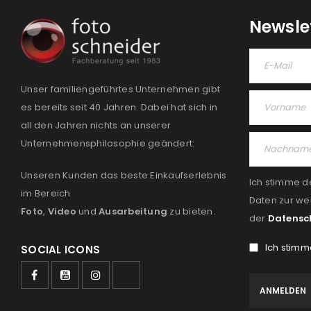
Newsle
Unser familiengeführtes Unternehmen gibt
es bereits seit 40 Jahren. Dabei hat sich in
all den Jahren nichts an unserer
Unternehmensphilosophie geändert:
Unseren Kunden das beste Einkaufserlebnis
Ich stimme d
im Bereich
Daten zur we
Foto
,
Video
und
Ausarbeitung
zu bieten.
der
Datensc
Ich stimm
SOCIAL ICONS