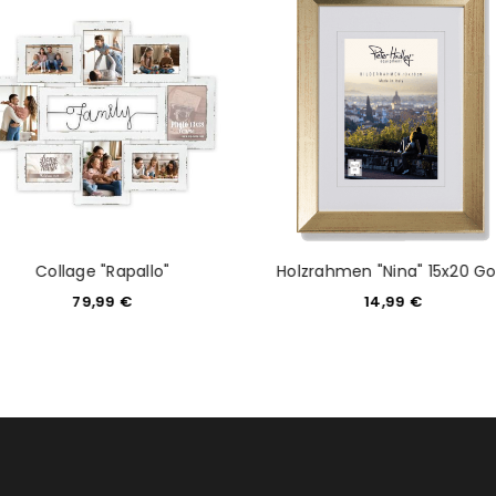
tzt durch
WP Captcha
Please select all the ways you 
Angemeldet bleiben
Ich stimme zu
Ja, ich möchte ein Kunden
Datenschutzerklärung
.
*
REGISTRIEREN
Collage "Rapallo"
Holzrahmen "Nina" 15x20 Go
79,99
€
14,99
€