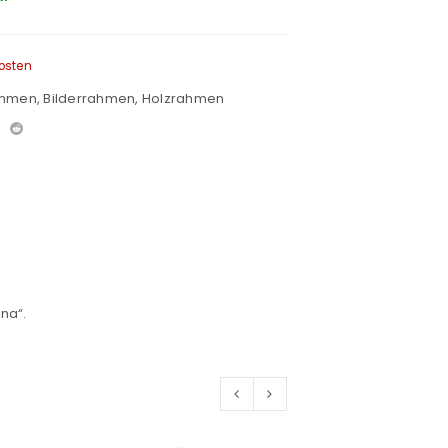
osten
ahmen
,
Bilderrahmen
,
Holzrahmen
na“.
euen Passworts wird an deine E-