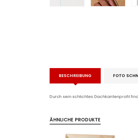
ANMELDEN
e
BESCHREIBUNG
FOTO SCHN
Benutzername oder E-Mail-Adre
Durch sein schlichtes Dachkantenprofil fin
Passwort
*
ÄHNLICHE PRODUKTE