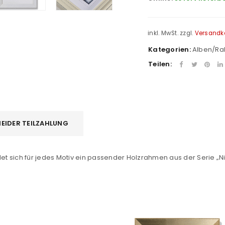
inkl. MwSt.
zzgl.
Versandk
Kategorien:
Alben/R
Teilen:
REGISTRIEREN
EIDER TEILZAHLUNG
sse
*
E-Mail-Adresse
*
det sich für jedes Motiv ein passender Holzrahmen aus der Serie „Ni
Ein Link zum Erstellen eines n
Mail-Adresse gesendet.
NEWSLETTER ABONNIEREN