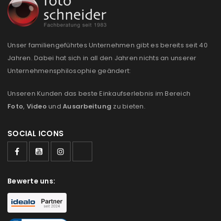
Anmeldeformular geschützt durch
WP Captcha
Unser familiengeführtes Unternehmen gibt es bereits seit 40
Angemeldet bleiben
ANMELDEN
Jahren. Dabei hat sich in all den Jahren nichts an unserer
Unternehmensphilosophie geändert:
PASSWORT VERGESSEN?
Unseren Kunden das beste Einkaufserlebnis im Bereich
Foto
,
Video
und
Ausarbeitung
zu bieten.
REGISTRIEREN
SOCIAL ICONS
E-Mail-Adresse
*
Bewerte uns:
Ein Link zum Erstellen eines neuen Passworts wird an
deine E-Mail-Adresse gesendet.
NEWSLETTER ABONNIEREN