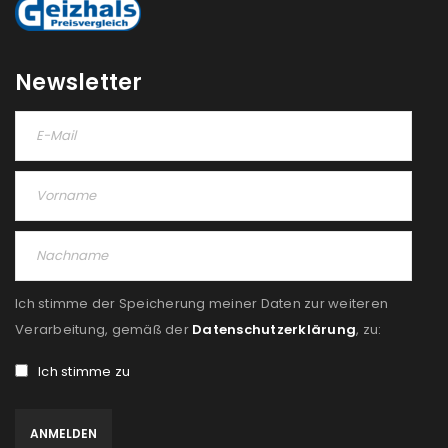
Please select all the ways you would like to hear from
us
Newsletter
Ich stimme zu
Ja, ich möchte ein Kundenkonto eröffnen und
akzeptiere die
Datenschutzerklärung
.
*
REGISTRIEREN
Ich stimme der Speicherung meiner Daten zur weiteren
Verarbeitung, gemäß der
Datenschutzerklärung
, zu:
Ich stimme zu